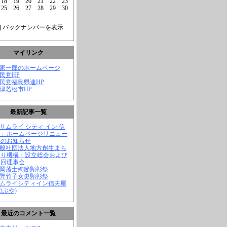
18
19
20
21
22
23
25
26
27
28
29
30
] バックナンバーを表示
マイリンク
菅家一郎のホームページ
自民党HP
自民党福島県連HP
会津若松市HP
最新記事一覧
「サムライ シティ イン 信
屋」ホームページリニュー
ルのお知らせ
一般社団法人地方創生まち
くり機構・設立総会および
一回理事会
長岡藩士殉節顕彰祭
中野竹子女史顕彰祭
サムライシティイン信夫屋
のぶや)
最近のコメント一覧