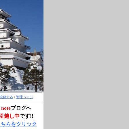
投稿する
/
管理ページ
note
ブログへ
引越し中
です!!
こちらをクリック