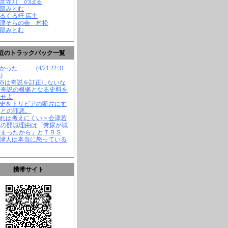
観音寺川 のぼる
渡部みとむ
くるくる軒 店主
会津そらの会 村松
渡部みとむ
近のトラックバック一覧
かった … (4/21 22:31
)
TBSは奇説を訂正しないな
、奇説の根拠となる史料を
示せよ
歴史をトリビアの断片にす
ことの罪悪。
それは考えにくい＝会津若
城の開城理由は「糞尿が城
溜まったから」とＴＢＳ
会津人は本当に怒っている
携帯サイト