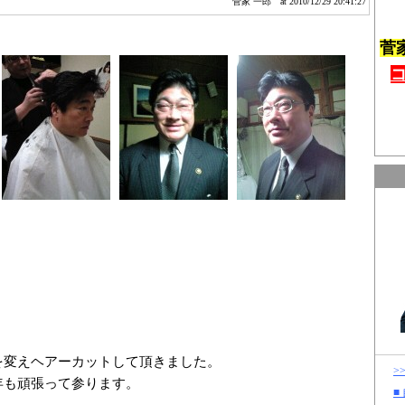
菅家 一郎
at 2010/12/29 20:41:27
菅
を変えヘアーカットして頂きました。
>
年も頑張って参ります。
■