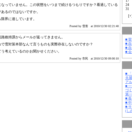
17
24
になっていません。この状態をいつまで続けるつもりですか？看過している
31
があるのではないですか。
[
+
ろ限界に達しています。
Posted by 雪害
at 2010/12/30 02:21:40
道路維持課からメールが返ってきません。
■ 
■ 
めで雪対策本部なんて言うものも実際存在しないのですか？
■ 
どう考えているのかお聞かせください。
■ 
Posted by 市民
at 2010/12/30 09:00:10
■ 
夫
ア
■ 
づ
第
■ 
■ 
■ 
(し