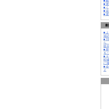
■ 
■ 
■ 
■ 
■ 
最
■ よ
追記
■ 
ら
提
■ 
る
■ 
松
に
■ 
よ