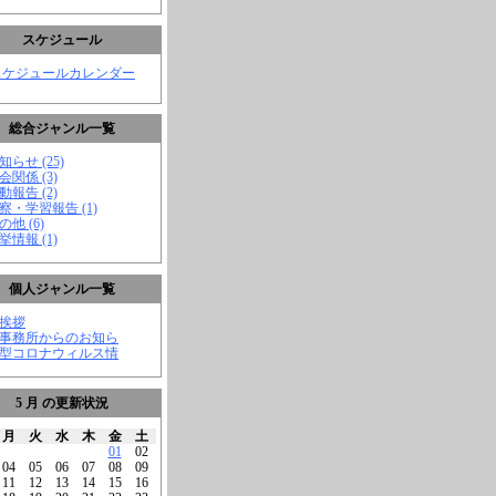
スケジュール
スケジュールカレンダー
総合ジャンル一覧
知らせ (25)
会関係 (3)
動報告 (2)
視察・学習報告 (1)
の他 (6)
挙情報 (1)
個人ジャンル一覧
ご挨拶
★事務所からのお知ら
新型コロナウィルス情
5 月 の更新状況
月
火
水
木
金
土
01
02
04
05
06
07
08
09
11
12
13
14
15
16