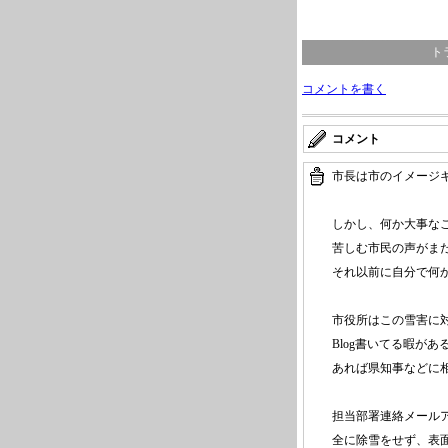
ト
コメントを書く
コメント
市長は市のイメージ
しかし、何か大事な
苦しむ市民の声がま
それ以前に自分で何
市役所はこの雪害に
Blog書いてる暇が
あれば県知事などに
担当部署連絡メール
全に除雪をせず、表