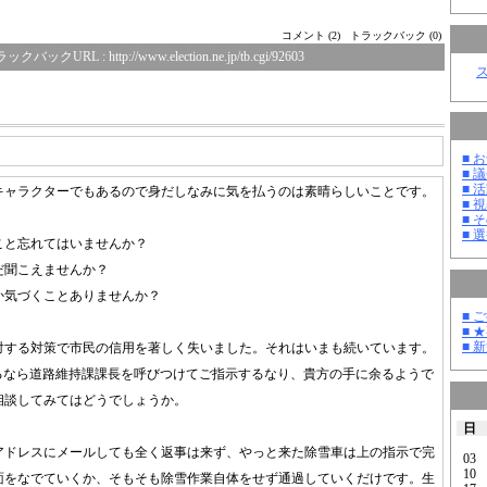
コメント (2)
トラックバック (0)
ラックバックURL :
http://www.election.ne.jp/tb.cgi/92603
■ お
■ 議
■ 活
キャラクターでもあるので身だしなみに気を払うのは素晴らしいことです。
■ 
■ そ
■ 選
こと忘れてはいませんか？
だ聞こえませんか？
か気づくことありませんか？
■ 
■ 
■ 
対する対策で市民の信用を著しく失いました。それはいまも続いています。
あるなら道路維持課課長を呼びつけてご指示するなり、貴方の手に余るようで
相談してみてはどうでしょうか。
日
アドレスにメールしても全く返事は来ず、やっと来た除雪車は上の指示で完
03
10
面をなでていくか、そもそも除雪作業自体をせず通過していくだけです。生