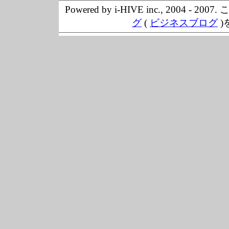
Powered by i-HIVE inc., 20
グ
(
ビジネスブログ
)