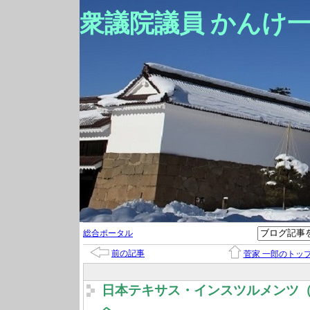
衆議院議員 かんけ
総合ポータル
前の記事
菅家 一郎のトッ
日本テキサス・インスツルメンツ
へ