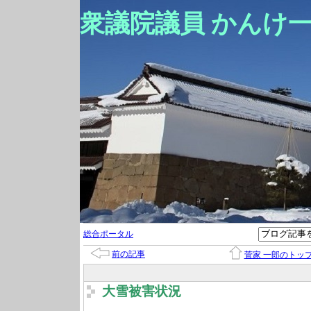
衆議院議員 かんけ
総合ポータル
前の記事
菅家 一郎のトッ
大雪被害状況