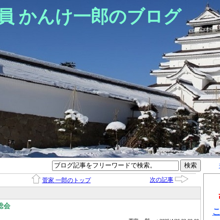
員 かんけ一郎のブログ
次の記事
菅家 一郎のトップ
総会