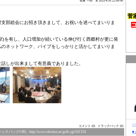
菅家 一郎
at 2025/4/26 22:00:00
菅
村支部総会にお招き頂きまして、お祝いを述べてまいりま
駅)を有し、人口増加が続いている伸び行く西郷村が更に発
私のネットワーク、パイプをしっかりと活かしてまいりま
な話しが出来まして有意義でありました。
>
コメント (0)
トラックバック (0)
■
ックバックURL :
http://www.election.ne.jp/tb.cgi/101354