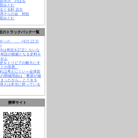
観音寺川 のぼる
渡部みとむ
くるくる軒 店主
会津そらの会 村松
渡部みとむ
近のトラックバック一覧
かった … (4/21 22:31
)
TBSは奇説を訂正しないな
、奇説の根拠となる史料を
示せよ
歴史をトリビアの断片にす
ことの罪悪。
それは考えにくい＝会津若
城の開城理由は「糞尿が城
溜まったから」とＴＢＳ
会津人は本当に怒っている
携帯サイト