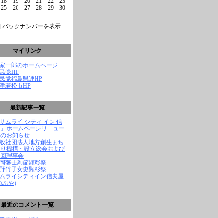
18
19
20
21
22
23
25
26
27
28
29
30
] バックナンバーを表示
マイリンク
菅家一郎のホームページ
自民党HP
自民党福島県連HP
会津若松市HP
最新記事一覧
「サムライ シティ イン 信
屋」ホームページリニュー
ルのお知らせ
一般社団法人地方創生まち
くり機構・設立総会および
一回理事会
長岡藩士殉節顕彰祭
中野竹子女史顕彰祭
サムライシティイン信夫屋
のぶや)
最近のコメント一覧