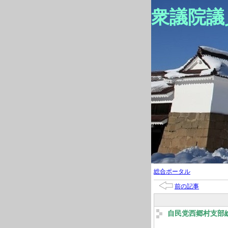
衆議院議
総合ポータル
前の記事
自民党西郷村支部