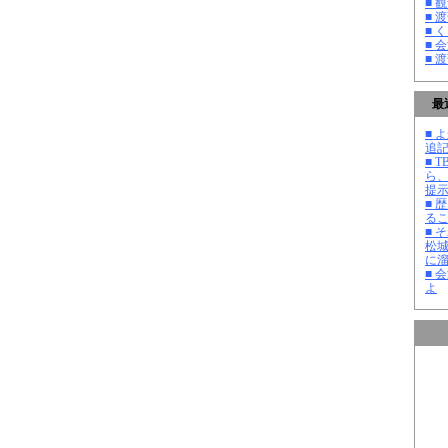
■ 
■ 
■ 
■ 
■ 
最
■ よ
追記
■ 
ら
提
■ 
る
■ 
松
に
■ 
よ