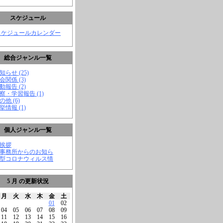
スケジュール
スケジュールカレンダー
総合ジャンル一覧
知らせ (25)
会関係 (3)
動報告 (2)
視察・学習報告 (1)
の他 (6)
挙情報 (1)
個人ジャンル一覧
ご挨拶
★事務所からのお知ら
新型コロナウィルス情
5 月 の更新状況
月
火
水
木
金
土
01
02
04
05
06
07
08
09
11
12
13
14
15
16