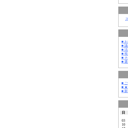
■ お
■ 議
■ 活
■ 
■ そ
■ 選
■ 
■ 
■ 
日
03
10