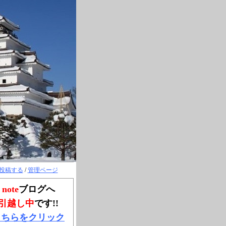
投稿する
/
管理ページ
note
ブログへ
引越し中
です!!
こちらをクリック