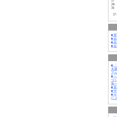
17
24
31
[
+
■ 
■ 
■ 
■ 
■ 
夫
ア
■ 
づ
第
■ 
■ 
■ 
(し