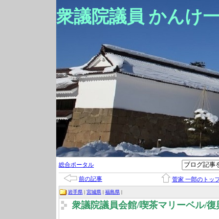
衆議院議員 かんけ
総合ポータル
前の記事
菅家 一郎のトッ
岩手県
|
宮城県
|
福島県
|
衆議院議員会館/喫茶マリーベル/