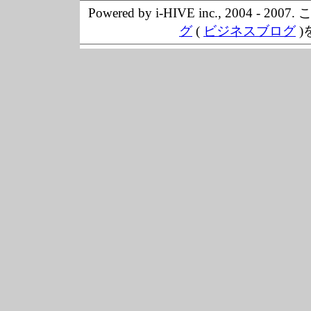
Powered by i-HIVE inc., 20
グ
(
ビジネスブログ
)