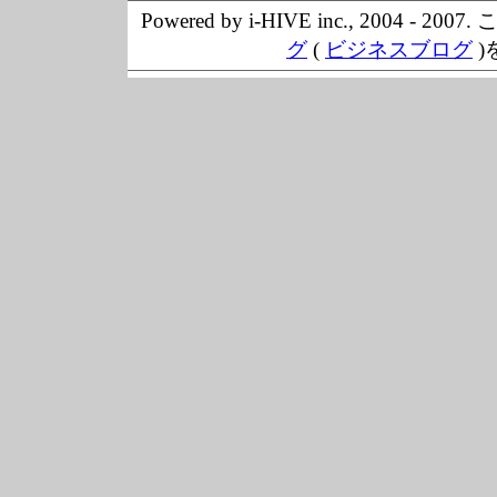
Powered by i-HIVE inc., 20
グ
(
ビジネスブログ
)