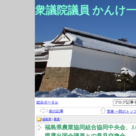
衆議院議員 かんけ
総合ポータル
前の記事
菅家 一郎のトッ
福島県
|
農業
|
福島県農業協同組合協同中央会、J
県選出国会議員との意見交換会