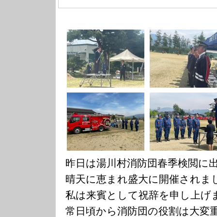
昨日は湯川村消防団春季検閲に
晴天に恵まれ盛大に開催されま
私は来賓として祝辞を申し上げ
常日頃から消防団の役割は大変