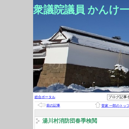
衆議院議員 かんけ
総合ポータル
前の記事
菅家 一郎のトッ
湯川村消防団春季検閲