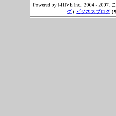
Powered by i-HIVE inc., 20
グ
(
ビジネスブログ
)