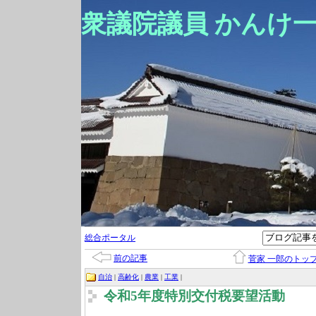
衆議院議員 かんけ
総合ポータル
前の記事
菅家 一郎のトッ
自治
|
高齢化
|
農業
|
工業
|
令和5年度特別交付税要望活動