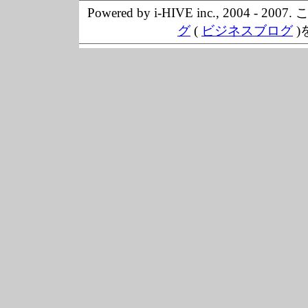
Powered by i-HIVE inc., 20
グ
(
ビジネスブログ
)