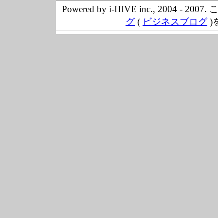
Powered by i-HIVE inc., 20
グ
(
ビジネスブログ
)