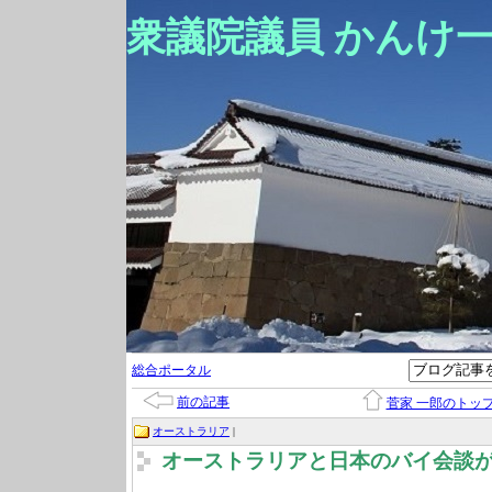
衆議院議員 かんけ
総合ポータル
前の記事
菅家 一郎のトッ
オーストラリア
|
オーストラリアと日本のバイ会談