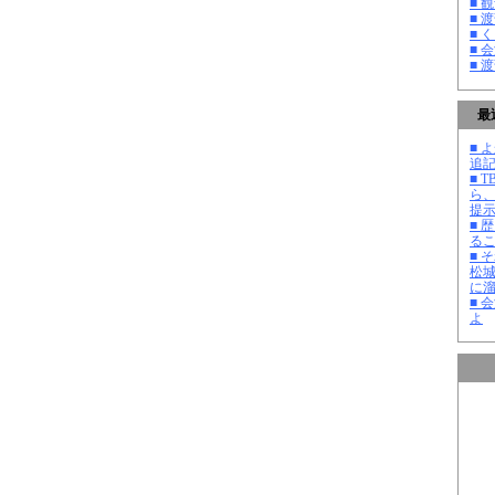
■ 
■ 
■ 
■ 
■ 
最
■ よ
追記
■ 
ら
提
■ 
る
■ 
松
に
■ 
よ