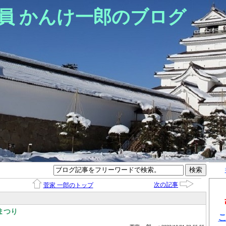
員 かんけ一郎のブログ
次の記事
菅家 一郎のトップ
まつり