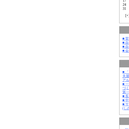
17
24
31
[
+
■ 
■ 
■ 
■ 
■ 
夫
ア
■ 
づ
第
■ 
■ 
■ 
(し