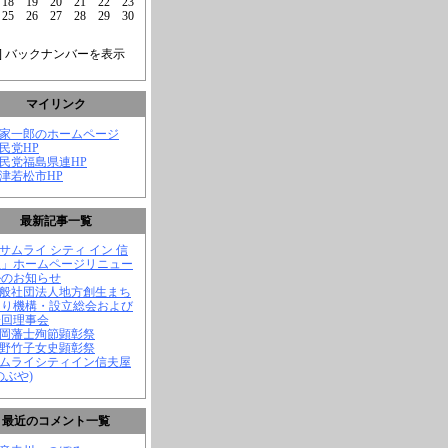
18
19
20
21
22
23
25
26
27
28
29
30
] バックナンバーを表示
マイリンク
菅家一郎のホームページ
自民党HP
自民党福島県連HP
会津若松市HP
最新記事一覧
「サムライ シティ イン 信
屋」ホームページリニュー
ルのお知らせ
一般社団法人地方創生まち
くり機構・設立総会および
一回理事会
長岡藩士殉節顕彰祭
中野竹子女史顕彰祭
サムライシティイン信夫屋
のぶや)
最近のコメント一覧