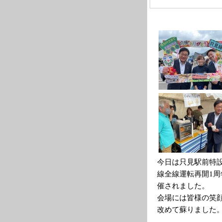
今日は只見駅前特
線全線運転再開1
催されました。
会場には皆様の笑顔
改めて蘇りました