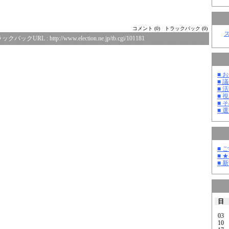
コメント (0)
トラックバック (0)
ックバックURL :
http://www.election.ne.jp/tb.cgi/101181
■ お
■ 議
■ 活
■ 
■ そ
■ 選
■ 
■ 
■ 
日
03
10