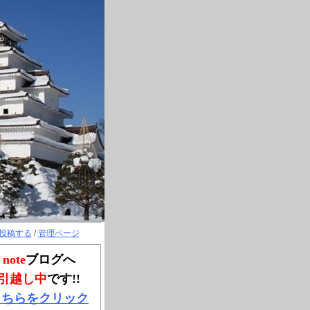
投稿する
/
管理ページ
note
ブログへ
引越し中
です!!
こちらをクリック