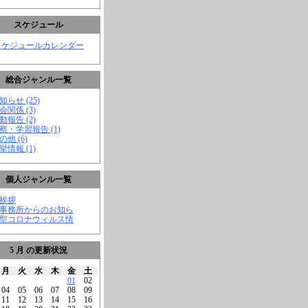
スケジュール
スケジュールカレンダー
総合ジャンル一覧
知らせ (25)
会関係 (3)
動報告 (2)
視察・学習報告 (1)
の他 (6)
挙情報 (1)
個人ジャンル一覧
ご挨拶
★事務所からのお知ら
新型コロナウィルス情
5 月 の更新状況
月
火
水
木
金
土
01
02
04
05
06
07
08
09
11
12
13
14
15
16