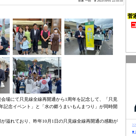
菅家 一郎
at 2023/10/01 22:55:55
菅
設会場にて只見線全線再開通から1周年を記念して、「只見
周年記念イベント」と「水の郷うまいもんまつり」が同時開
が溢れており、昨年10月1日の只見線全線再開通の感動が
>
。
■