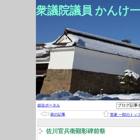
衆議院議員 かんけ
総合ポータル
前の記事
菅家 一郎のトッ
佐川官兵衛顕彰碑前祭