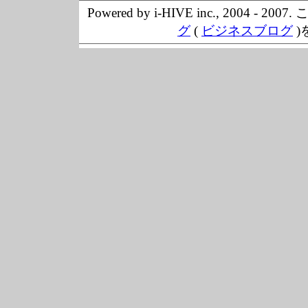
Powered by i-HIVE inc., 20
グ
(
ビジネスブログ
)