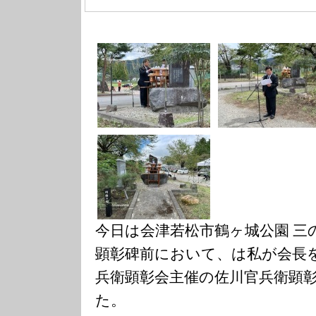
今日は会津若松市鶴ヶ城公園 三
顕彰碑前において、は私が会長
兵衛顕彰会主催の佐川官兵衛顕
た。