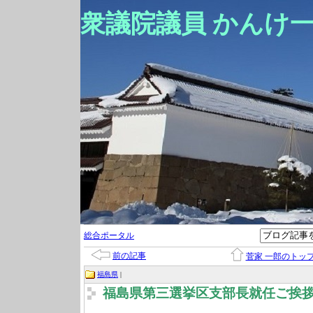
衆議院議員 かんけ
総合ポータル
前の記事
菅家 一郎のトッ
福島県
|
福島県第三選挙区支部長就任ご挨