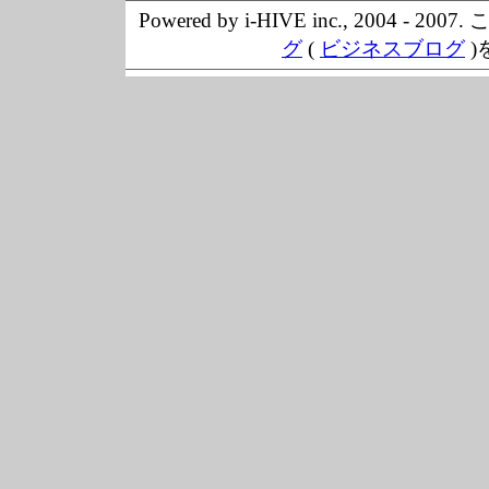
Powered by i-HIVE inc., 20
グ
(
ビジネスブログ
)