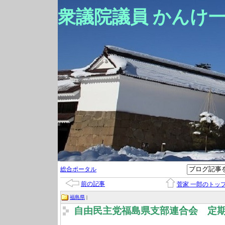
衆議院議員 かんけ
総合ポータル
前の記事
菅家 一郎のトッ
福島県
|
自由民主党福島県支部連合会 定