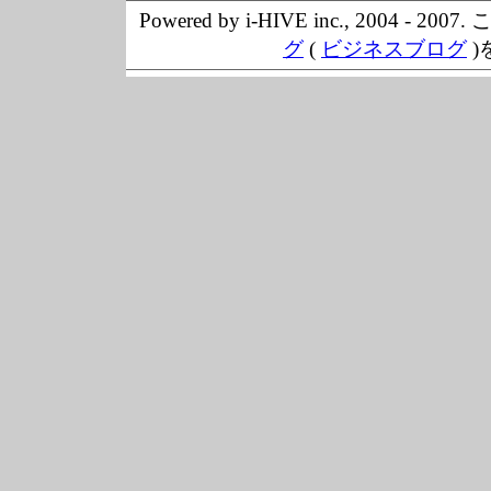
Powered by i-HIVE inc., 20
グ
(
ビジネスブログ
)