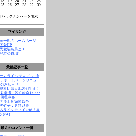
18
19
20
21
22
23
25
26
27
28
29
30
] バックナンバーを表示
マイリンク
菅家一郎のホームページ
自民党HP
自民党福島県連HP
会津若松市HP
最新記事一覧
「サムライ シティ イン 信
屋」ホームページリニュー
ルのお知らせ
一般社団法人地方創生まち
くり機構・設立総会および
一回理事会
長岡藩士殉節顕彰祭
中野竹子女史顕彰祭
サムライシティイン信夫屋
のぶや)
最近のコメント一覧