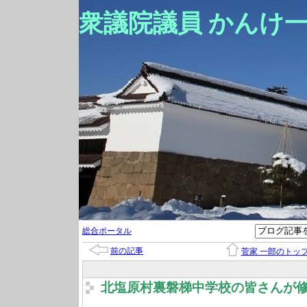
衆議院議員 かんけ
総合ポータル
前の記事
菅家 一郎のトッ
北塩原村裏磐梯中学校の皆さんが