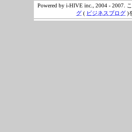
Powered by i-HIVE inc., 20
グ
(
ビジネスブログ
)