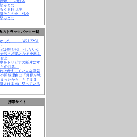
観音寺川 のぼる
渡部みとむ
くるくる軒 店主
会津そらの会 村松
渡部みとむ
近のトラックバック一覧
かった … (4/21 22:31
)
TBSは奇説を訂正しないな
、奇説の根拠となる史料を
示せよ
歴史をトリビアの断片にす
ことの罪悪。
それは考えにくい＝会津若
城の開城理由は「糞尿が城
溜まったから」とＴＢＳ
会津人は本当に怒っている
携帯サイト