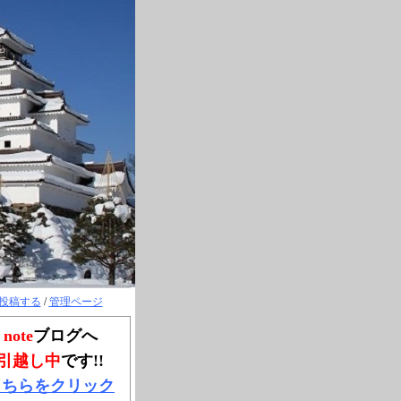
投稿する
/
管理ページ
note
ブログへ
引越し中
です!!
こちらをクリック