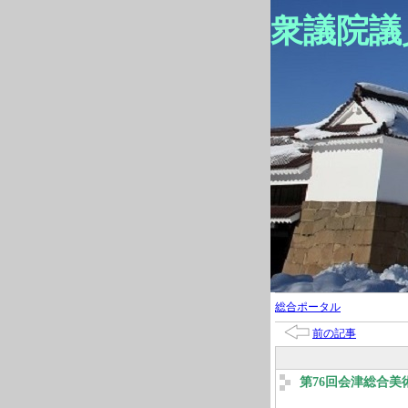
衆議院議
総合ポータル
前の記事
第76回会津総合美