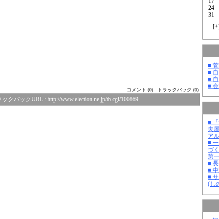
17
24
31
[
+
■ 
■ 
■ 
■ 
コメント (0)
トラックバック (0)
ックバックURL :
http://www.election.ne.jp/tb.cgi/100869
■ 
夫
ア
■ 
づ
第
■ 
■ 
■ 
(し