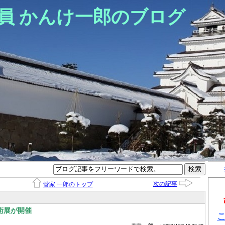
員 かんけ一郎のブログ
次の記事
菅家 一郎のトップ
術展が開催