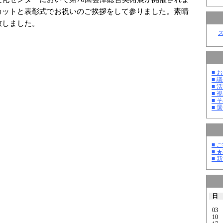
カットと表彰式でお祝いのご挨拶をして参りました。素晴
致しました。
■ お
■ 議
■ 活
■ 
■ そ
■ 選
■ 
■ 
■ 
日
03
10