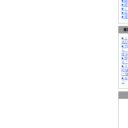
■ 
■ 
■ 
■ 
■ 
最
■ よ
追記
■ 
ら
提
■ 
る
■ 
松
に
■ 
よ