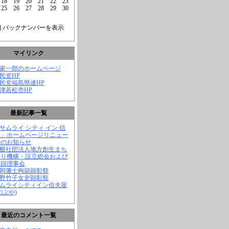
18
19
20
21
22
23
25
26
27
28
29
30
] バックナンバーを表示
マイリンク
菅家一郎のホームページ
自民党HP
自民党福島県連HP
会津若松市HP
最新記事一覧
「サムライ シティ イン 信
屋」ホームページリニュー
ルのお知らせ
一般社団法人地方創生まち
くり機構・設立総会および
一回理事会
長岡藩士殉節顕彰祭
中野竹子女史顕彰祭
サムライシティイン信夫屋
のぶや)
最近のコメント一覧