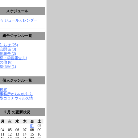
スケジュール
スケジュールカレンダー
総合ジャンル一覧
知らせ (25)
会関係 (3)
動報告 (2)
視察・学習報告 (1)
の他 (6)
挙情報 (1)
個人ジャンル一覧
ご挨拶
★事務所からのお知ら
新型コロナウィルス情
5 月 の更新状況
月
火
水
木
金
土
01
02
04
05
06
07
08
09
11
12
13
14
15
16