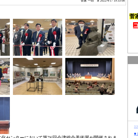
菅家 一郎
at 2022/4/17 19:33:08
菅
>
■
文化センターにおいて第76回会津総合美術展が開催されま