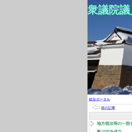
衆議院議
総合ポータル
前の記事
地方税法等の一部
数で可決成立