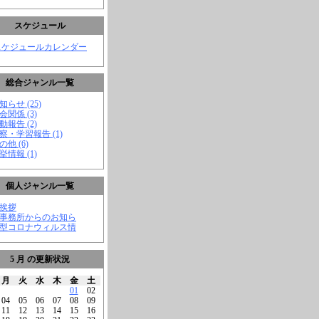
スケジュール
スケジュールカレンダー
総合ジャンル一覧
知らせ (25)
会関係 (3)
動報告 (2)
視察・学習報告 (1)
の他 (6)
挙情報 (1)
個人ジャンル一覧
ご挨拶
★事務所からのお知ら
新型コロナウィルス情
5 月 の更新状況
月
火
水
木
金
土
01
02
04
05
06
07
08
09
11
12
13
14
15
16