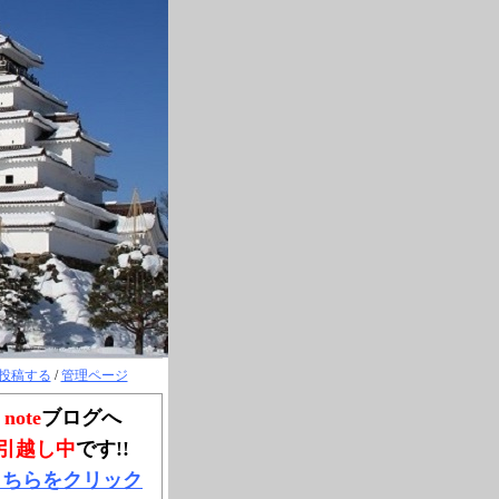
投稿する
/
管理ページ
note
ブログへ
引越し中
です!!
こちらをクリック