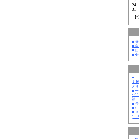
17
24
31
[
+
■ 
■ 
■ 
■ 
■ 
夫
ア
■ 
づ
第
■ 
■ 
■ 
(し