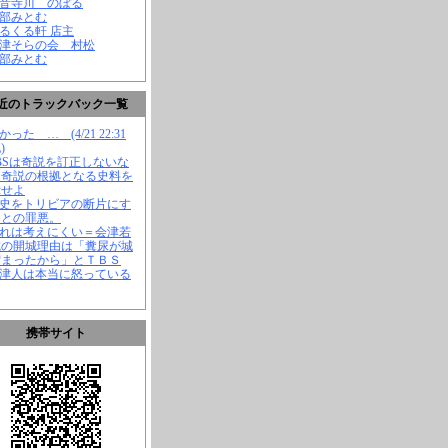
観音寺川 のぼる
渡部みとむ
くるくる軒 店主
会津そらの会 村松
渡部みとむ
近のトラックバック一覧
かった … (4/21 22:31
)
TBSは奇説を訂正しないな
、奇説の根拠となる史料を
示せよ
歴史をトリビアの断片にす
ことの罪悪。
それは考えにくい＝会津若
城の開城理由は「糞尿が城
溜まったから」とＴＢＳ
会津人は本当に怒っている
携帯サイト