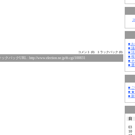
■ お
■ 議
■ 活
コメント (0)
トラックバック (0)
■ 
ックバックURL :
http://www.election.ne.jp/tb.cgi/100831
■ そ
■ 選
■ 
■ 
■ 
日
03
10