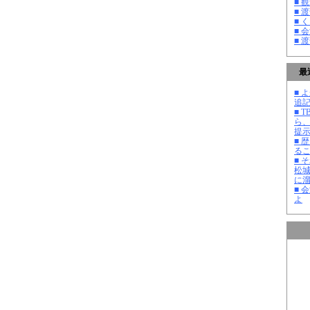
■ 
■ 
■ 
■ 
■ 
最
■ よ
追記
■ 
ら
提
■ 
る
■ 
松
に
■ 
よ