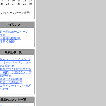
18
19
20
21
22
23
25
26
27
28
29
30
] バックナンバーを表示
マイリンク
菅家一郎のホームページ
自民党HP
自民党福島県連HP
会津若松市HP
最新記事一覧
「サムライ シティ イン 信
屋」ホームページリニュー
ルのお知らせ
一般社団法人地方創生まち
くり機構・設立総会および
一回理事会
長岡藩士殉節顕彰祭
中野竹子女史顕彰祭
サムライシティイン信夫屋
のぶや)
最近のコメント一覧