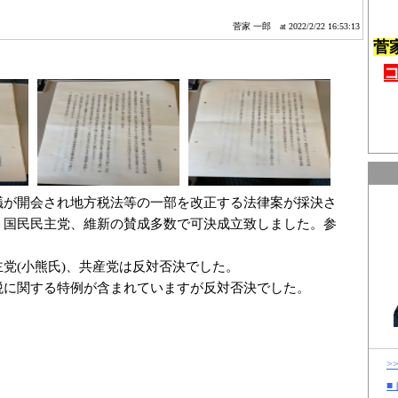
菅家 一郎
at 2022/2/22 16:53:13
菅
議が開会され地方税法等の一部を改正する法律案が採決さ
、国民民主党、維新の賛成多数で可決成立致しました。参
。
党(小熊氏)、共産党は反対否決でした。
税に関する特例が含まれていますが反対否決でした。
>
■