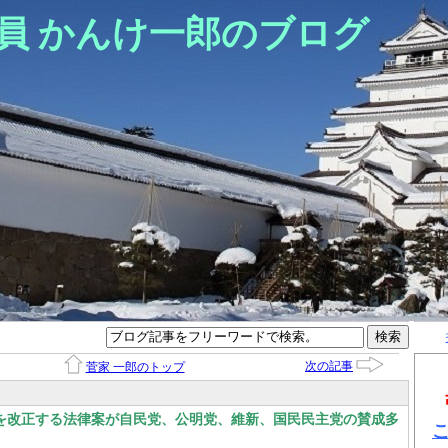
員 かんけ一郎のブログ
次の記事
菅家 一郎のトップ
を改正する法律案が自民党、公明党、維新、国民民主党の賛成多