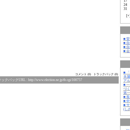
17
24
31
[
+
■ 
■ 
■ 
■ 
■ 
コメント (0)
トラックバック (0)
夫
ックバックURL :
http://www.election.ne.jp/tb.cgi/100757
ア
■ 
づ
第
■ 
■ 
■ 
(し