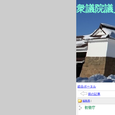
衆議院議
総合ポータル
前の記事
福島県
|
初登庁