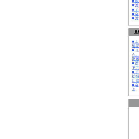
■ 
■ 
■ 
■ 
■ 
最
■ よ
追記
■ 
ら
提
■ 
る
■ 
松
に
■ 
よ