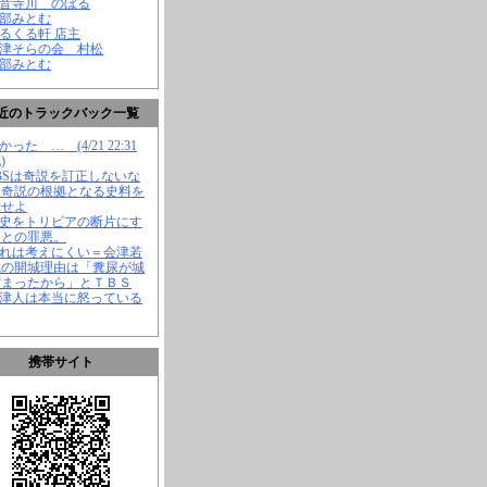
観音寺川 のぼる
渡部みとむ
くるくる軒 店主
会津そらの会 村松
渡部みとむ
近のトラックバック一覧
かった … (4/21 22:31
)
TBSは奇説を訂正しないな
、奇説の根拠となる史料を
示せよ
歴史をトリビアの断片にす
ことの罪悪。
それは考えにくい＝会津若
城の開城理由は「糞尿が城
溜まったから」とＴＢＳ
会津人は本当に怒っている
携帯サイト