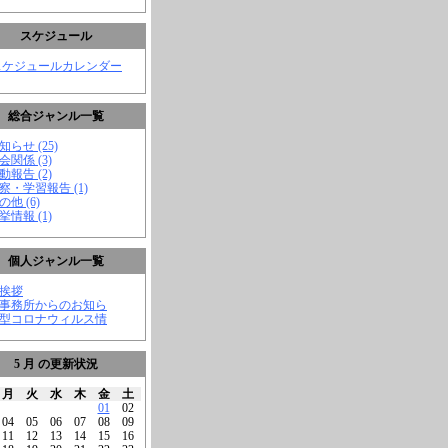
スケジュール
スケジュールカレンダー
総合ジャンル一覧
知らせ (25)
会関係 (3)
動報告 (2)
視察・学習報告 (1)
の他 (6)
挙情報 (1)
個人ジャンル一覧
ご挨拶
★事務所からのお知ら
新型コロナウィルス情
5 月 の更新状況
月
火
水
木
金
土
01
02
04
05
06
07
08
09
11
12
13
14
15
16