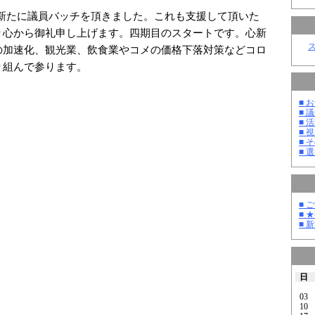
し新たに議員バッチを頂きました。これも支援して頂いた
り心から御礼申し上げます。四期目のスタートです。心新
の加速化、観光業、飲食業やコメの価格下落対策などコロ
り組んで参ります。
■ お
■ 議
■ 活
■ 
■ そ
■ 選
■ 
■ 
■ 
日
03
10