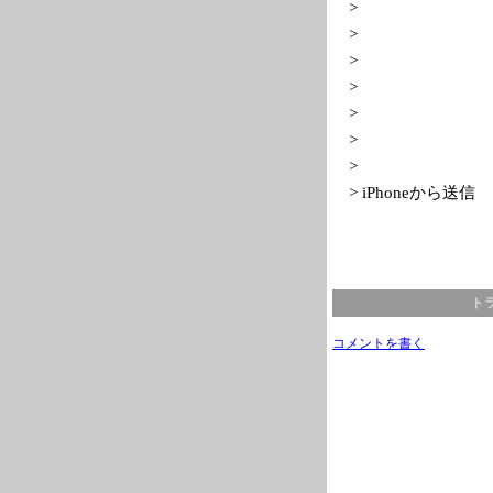
>
>
>
>
>
>
>
> iPhoneから送信
トラ
コメントを書く