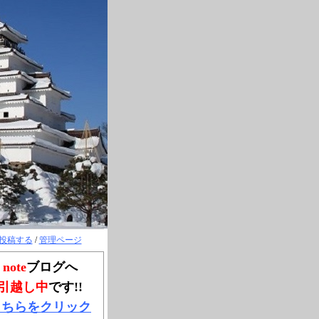
投稿する
/
管理ページ
note
ブログへ
引越し中
です!!
こちらをクリック