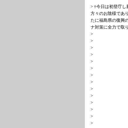
> †今日は初登庁
方々のお陰様であ
たに福島県の復興
ナ対策に全力で取
>
>
>
>
>
>
>
>
>
>
>
>
>
>