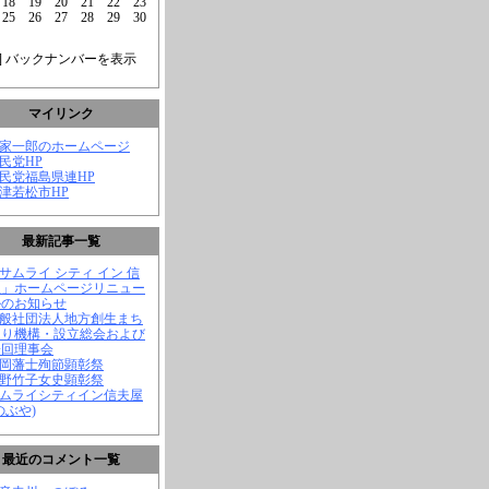
18
19
20
21
22
23
25
26
27
28
29
30
] バックナンバーを表示
マイリンク
菅家一郎のホームページ
自民党HP
自民党福島県連HP
会津若松市HP
最新記事一覧
「サムライ シティ イン 信
屋」ホームページリニュー
ルのお知らせ
一般社団法人地方創生まち
くり機構・設立総会および
一回理事会
長岡藩士殉節顕彰祭
中野竹子女史顕彰祭
サムライシティイン信夫屋
のぶや)
最近のコメント一覧