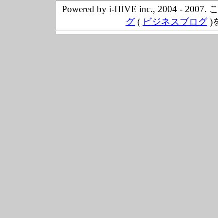
Powered by i-HIVE inc., 20
グ
(
ビジネスブログ
)