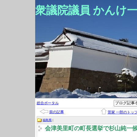
衆議院議員 かんけ
総合ポータル
前の記事
菅家 一郎のトッ
福島県
|
会津美里町の町長選挙で杉山純一