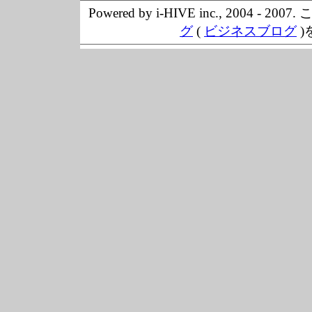
Powered by i-HIVE inc., 20
グ
(
ビジネスブログ
)