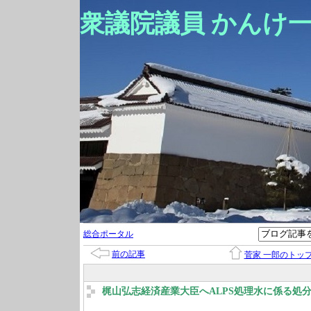
衆議院議員 かんけ
総合ポータル
前の記事
菅家 一郎のトッ
梶山弘志経済産業大臣へALPS処理水に係る処