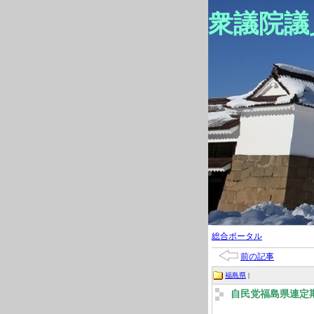
衆議院議
総合ポータル
前の記事
福島県
|
自民党福島県連定