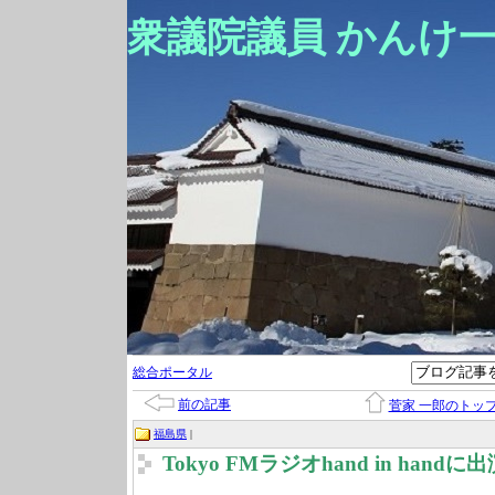
衆議院議員 かんけ
総合ポータル
前の記事
菅家 一郎のトッ
福島県
|
Tokyo FMラジオhand in handに出