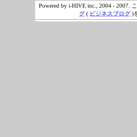
Powered by i-HIVE inc., 20
グ
(
ビジネスブログ
)