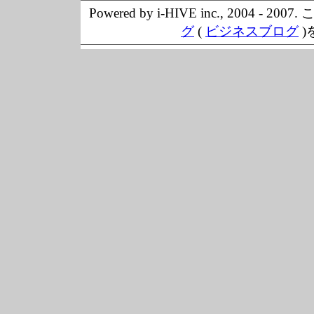
Powered by i-HIVE inc., 20
グ
(
ビジネスブログ
)