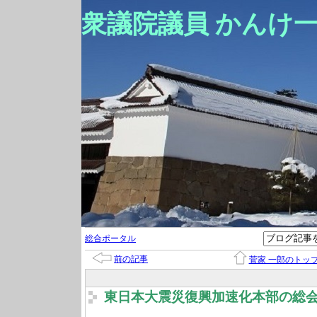
衆議院議員 かんけ
総合ポータル
前の記事
菅家 一郎のトッ
東日本大震災復興加速化本部の総