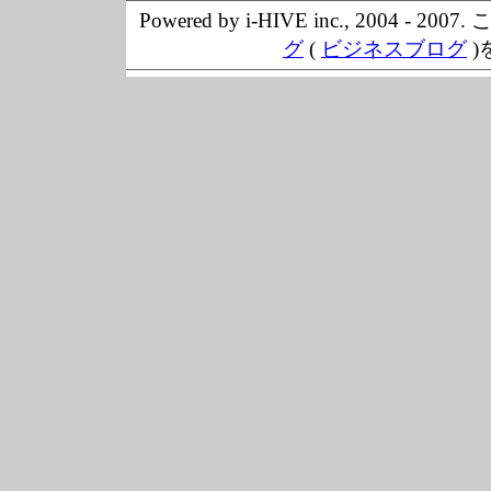
Powered by i-HIVE inc., 20
グ
(
ビジネスブログ
)