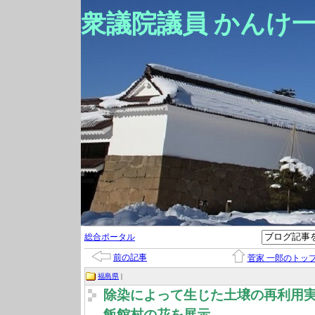
衆議院議員 かんけ
総合ポータル
前の記事
菅家 一郎のトッ
福島県
|
除染によって生じた土壌の再利用
飯館村の花を展示