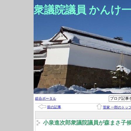
衆議院議員 かんけ
総合ポータル
前の記事
菅家 一郎のトッ
小泉進次郎衆議院議員が森まさ子