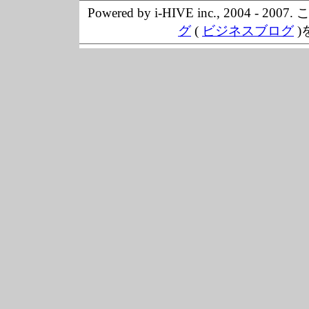
Powered by i-HIVE inc., 20
グ
(
ビジネスブログ
)