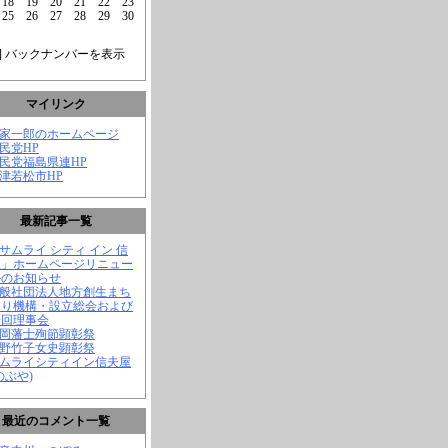
18
19
20
21
22
23
25
26
27
28
29
30
] バックナンバーを表示
マイリンク
菅家一郎のホームページ
自民党HP
自民党福島県連HP
会津若松市HP
最新記事一覧
「サムライ シティ イン 信
屋」ホームページリニュー
ルのお知らせ
一般社団法人地方創生まち
くり機構・設立総会および
一回理事会
長岡藩士殉節顕彰祭
中野竹子女史顕彰祭
サムライシティイン信夫屋
のぶや)
最近のコメント一覧