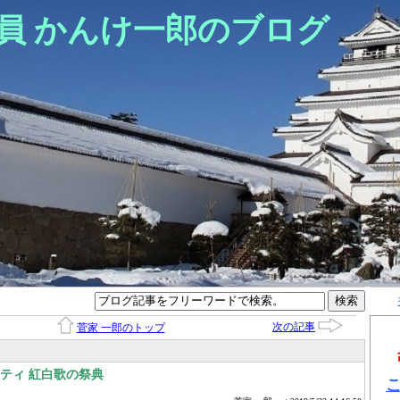
員 かんけ一郎のブログ
次の記事
菅家 一郎のトップ
ティ 紅白歌の祭典