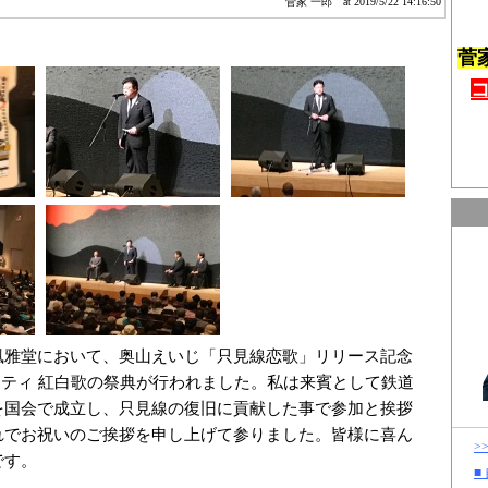
菅家 一郎
at 2019/5/22 14:16:50
菅
風雅堂において、奥山えいじ「只見線恋歌」リリース記念
リティ 紅白歌の祭典が行われました。私は来賓として鉄道
を国会で成立し、只見線の復旧に貢献した事で参加と挨拶
れでお祝いのご挨拶を申し上げて参りました。皆様に喜ん
>
です。
■