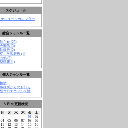
スケジュール
スケジュールカレンダー
総合ジャンル一覧
知らせ (25)
会関係 (3)
動報告 (2)
視察・学習報告 (1)
の他 (6)
挙情報 (1)
個人ジャンル一覧
ご挨拶
★事務所からのお知ら
新型コロナウィルス情
5 月 の更新状況
月
火
水
木
金
土
01
02
04
05
06
07
08
09
11
12
13
14
15
16