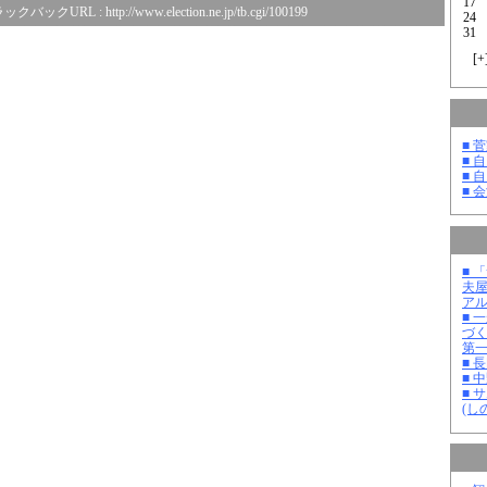
17
ックバックURL :
http://www.election.ne.jp/tb.cgi/100199
24
31
[
+
■ 
■ 
■ 
■ 
■ 
夫
ア
■ 
づ
第
■ 
■ 
■ 
(し