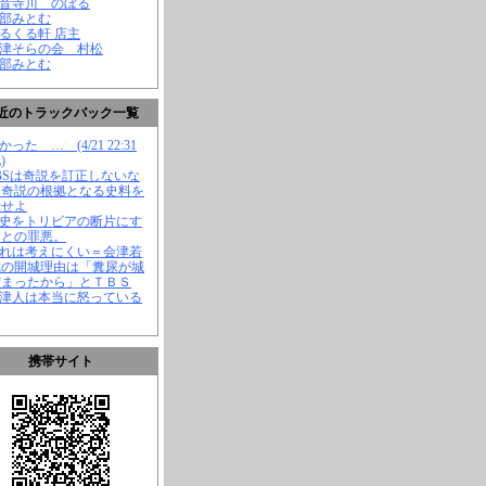
観音寺川 のぼる
渡部みとむ
くるくる軒 店主
会津そらの会 村松
渡部みとむ
近のトラックバック一覧
かった … (4/21 22:31
)
TBSは奇説を訂正しないな
、奇説の根拠となる史料を
示せよ
歴史をトリビアの断片にす
ことの罪悪。
それは考えにくい＝会津若
城の開城理由は「糞尿が城
溜まったから」とＴＢＳ
会津人は本当に怒っている
携帯サイト