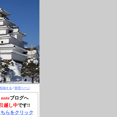
投稿する
/
管理ページ
note
ブログへ
引越し中
です!!
こちらをクリック