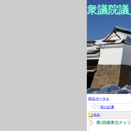
衆議院議
総合ポータル
前の記事
鉄道
|
第2回南東北チャリ