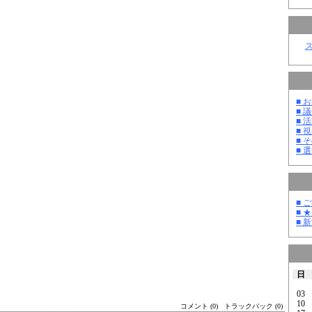
■ お
■ 議
■ 活
■ 
■ そ
■ 選
■ 
■ 
■ 
日
03
10
コメント (0)
トラックバック (0)