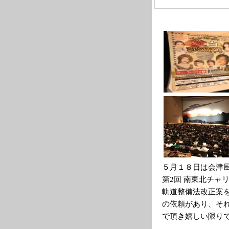
５月１８日は会津
第2回 南東北チャ
軌道整備法改正案
の依頼があり、そ
で頂き嬉しい限り