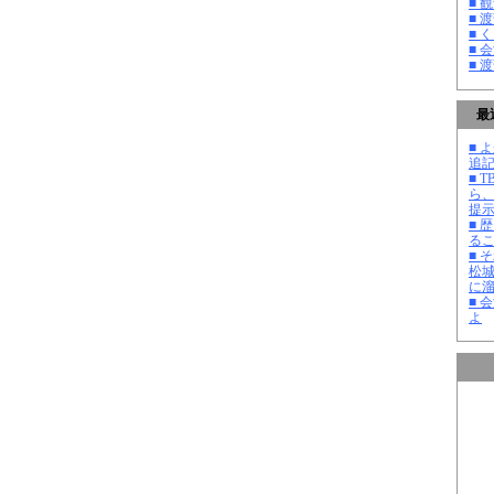
■ 
■ 
■ 
■ 
■ 
最
■ よ
追記
■ 
ら
提
■ 
る
■ 
松
に
■ 
よ