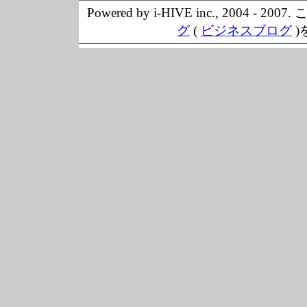
Powered by i-HIVE inc., 20
グ
(
ビジネスブログ
)