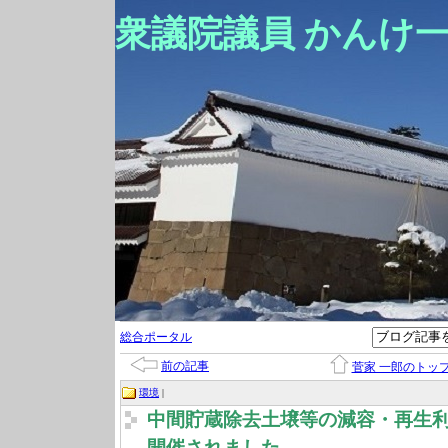
衆議院議員 かんけ
総合ポータル
前の記事
菅家 一郎のトッ
環境
|
中間貯蔵除去土壌等の減容・再生
開催されました。