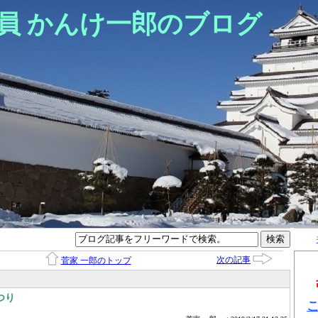
員 かんけ一郎のブログ
次の記事
菅家 一郎のトップ
つり