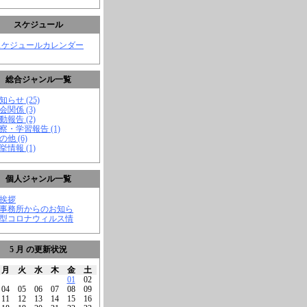
スケジュール
スケジュールカレンダー
総合ジャンル一覧
知らせ (25)
会関係 (3)
動報告 (2)
視察・学習報告 (1)
の他 (6)
挙情報 (1)
個人ジャンル一覧
ご挨拶
★事務所からのお知ら
新型コロナウィルス情
5 月 の更新状況
月
火
水
木
金
土
01
02
04
05
06
07
08
09
11
12
13
14
15
16