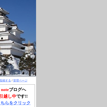
投稿する
/
管理ページ
note
ブログへ
引越し中
です!!
こちらをクリック