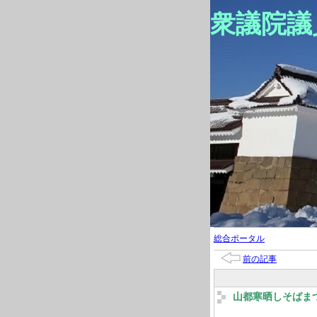
衆議院議
総合ポータル
前の記事
山都寒晒しそばま