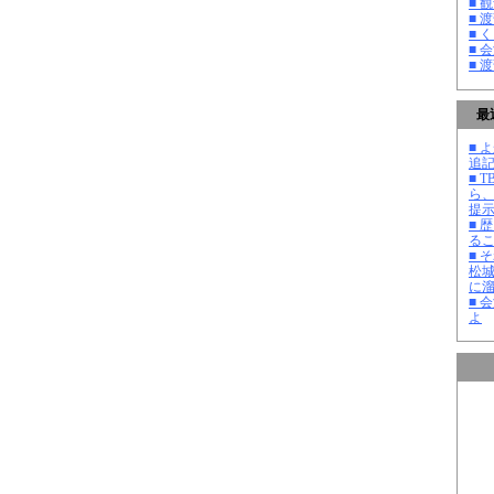
■ 
■ 
■ 
■ 
■ 
最
■ よ
追記
■ 
ら
提
■ 
る
■ 
松
に
■ 
よ