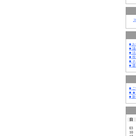
■ お
■ 議
■ 活
■ 
■ そ
■ 選
■ 
■ 
■ 
日
03
10