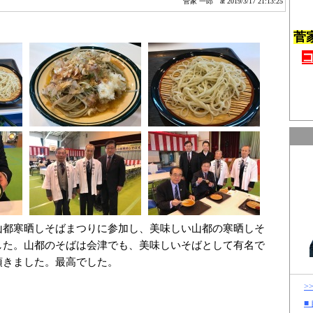
菅家 一郎
at 2019/3/17 21:13:25
菅
山都寒晒しそばまつりに参加し、美味しい山都の寒晒しそ
した。山都のそばは会津でも、美味しいそばとして有名で
頂きました。最高でした。
>
■