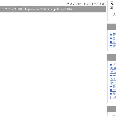
17
24
コメント (0)
トラックバック (0)
31
ックバックURL :
http://www.election.ne.jp/tb.cgi/100145
[
+
■ 
■ 
■ 
■ 
■ 
夫
ア
■ 
づ
第
■ 
■ 
■ 
(し