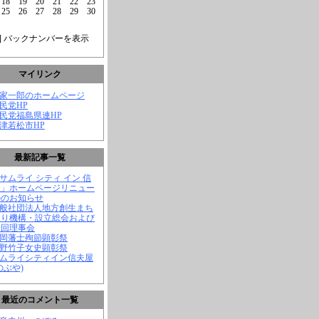
18
19
20
21
22
23
25
26
27
28
29
30
] バックナンバーを表示
マイリンク
菅家一郎のホームページ
自民党HP
自民党福島県連HP
会津若松市HP
最新記事一覧
「サムライ シティ イン 信
屋」ホームページリニュー
ルのお知らせ
一般社団法人地方創生まち
くり機構・設立総会および
一回理事会
長岡藩士殉節顕彰祭
中野竹子女史顕彰祭
サムライシティイン信夫屋
のぶや)
最近のコメント一覧