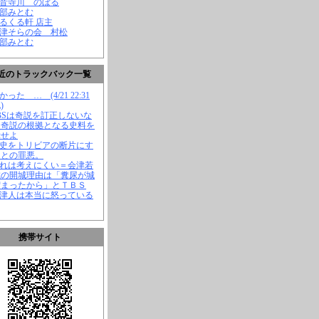
観音寺川 のぼる
渡部みとむ
くるくる軒 店主
会津そらの会 村松
渡部みとむ
近のトラックバック一覧
かった … (4/21 22:31
)
TBSは奇説を訂正しないな
、奇説の根拠となる史料を
示せよ
歴史をトリビアの断片にす
ことの罪悪。
それは考えにくい＝会津若
城の開城理由は「糞尿が城
溜まったから」とＴＢＳ
会津人は本当に怒っている
携帯サイト