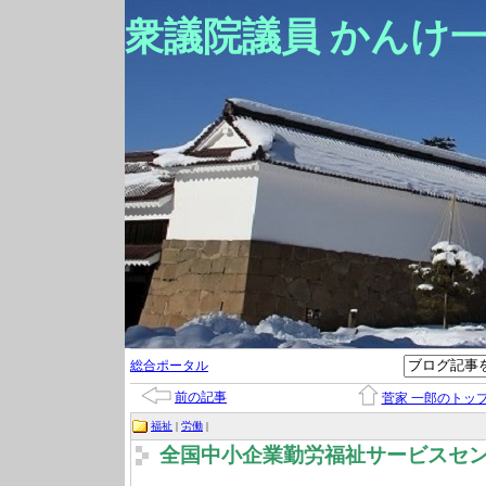
衆議院議員 かんけ
総合ポータル
前の記事
菅家 一郎のトッ
福祉
|
労働
|
全国中小企業勤労福祉サービスセ