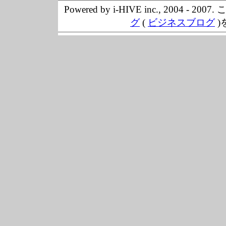
Powered by i-HIVE inc., 20
グ
(
ビジネスブログ
)