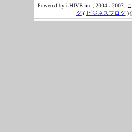
Powered by i-HIVE inc., 20
グ
(
ビジネスブログ
)