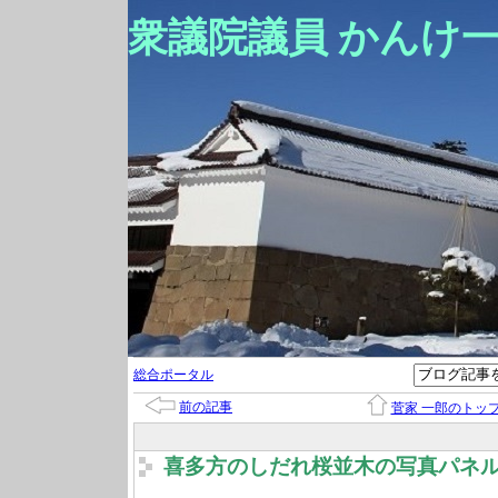
衆議院議員 かんけ
総合ポータル
前の記事
菅家 一郎のトッ
喜多方のしだれ桜並木の写真パネ