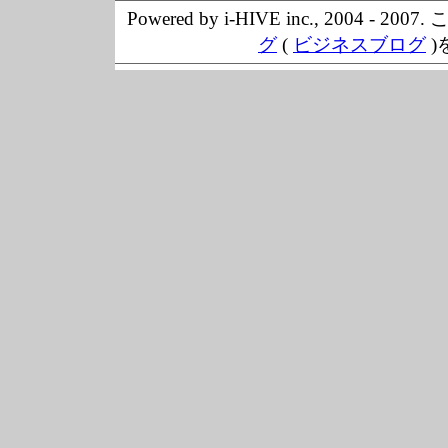
Powered by i-HIVE inc., 20
グ
(
ビジネスブログ
)