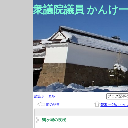
衆議院議員 かんけ
総合ポータル
前の記事
菅家 一郎のトッ
鶴ヶ城の夜桜