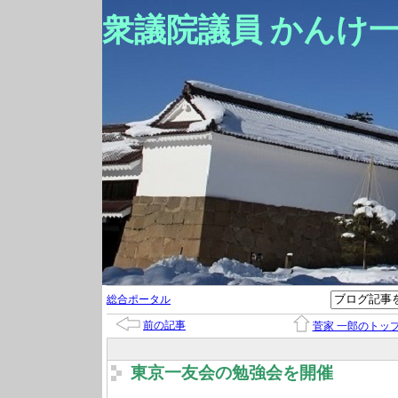
衆議院議員 かんけ
総合ポータル
前の記事
菅家 一郎のトッ
東京一友会の勉強会を開催