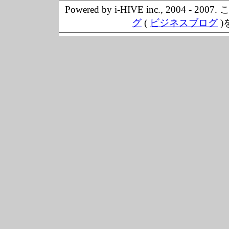
Powered by i-HIVE inc., 20
グ
(
ビジネスブログ
)