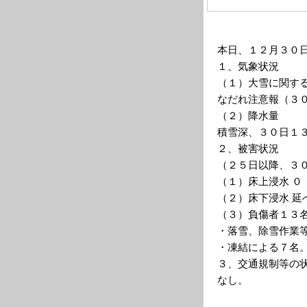
本日、１２月３０
１、気象状況
（１）大雪に関す
なだれ注意報（３
（２）降水量
積雪深、３０日１
２、被害状況
（２５日以降、３
（１）床上浸水 ０
（２）床下浸水 延
（３）負傷者１３
・落雪、除雪作業
・凍結による７名
３、交通規制等の
なし。