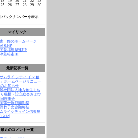
18
19
20
21
22
23
25
26
27
28
29
30
] バックナンバーを表示
マイリンク
菅家一郎のホームページ
自民党HP
自民党福島県連HP
会津若松市HP
最新記事一覧
「サムライ シティ イン 信
屋」ホームページリニュー
ルのお知らせ
一般社団法人地方創生まち
くり機構・設立総会および
一回理事会
長岡藩士殉節顕彰祭
中野竹子女史顕彰祭
サムライシティイン信夫屋
のぶや)
最近のコメント一覧