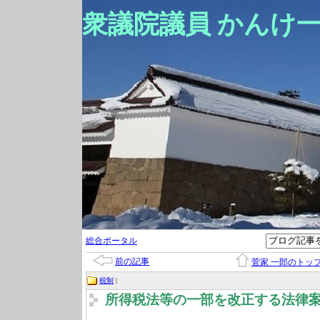
衆議院議員 かんけ
総合ポータル
前の記事
菅家 一郎のトッ
税制
|
所得税法等の一部を改正する法律