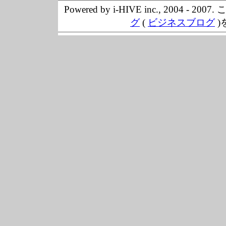
Powered by i-HIVE inc., 20
グ
(
ビジネスブログ
)