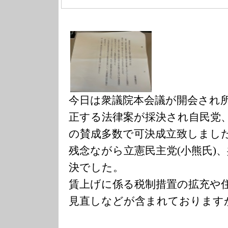
今日は衆議院本会議が開会され
正する法律案が採決され自民党
の賛成多数で可決成立致しまし
残念ながら立憲民主党(小熊氏)
決でした。
賃上げに係る税制措置の拡充や
見直しなどが含まれております