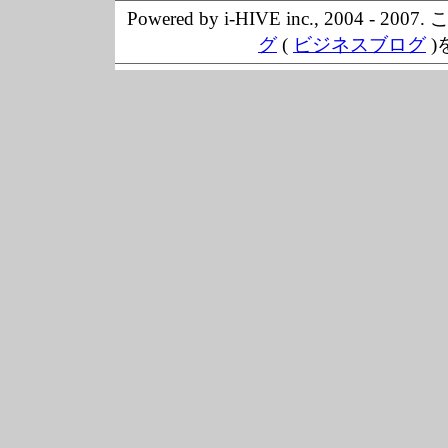
Powered by i-HIVE inc., 20
グ
(
ビジネスブログ
)