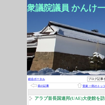
衆議院議員 かんけ
総合ポータル
前の記事
菅家 一郎のトッ
アラブ首長国連邦(UAE)大使館を