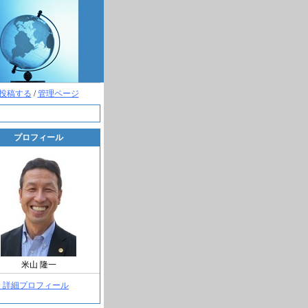
投稿する
/
管理ページ
プロフィール
米山 隆一
> 詳細プロフィール