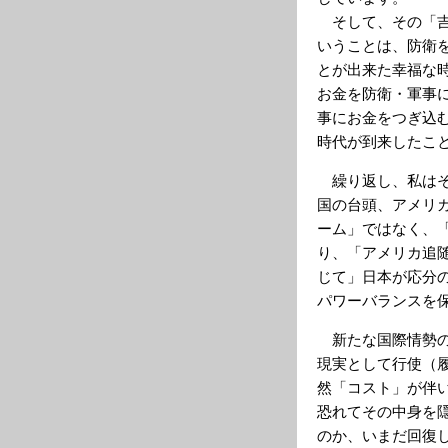
そして、その「吉
いうことは、防衛
とが出来た幸福な
お金を防衛・軍事
事にお金をつぎ込
時代が到来したこ
繰り返し、私はそ
国の台頭、アメリ
ーム」ではなく、
り、「アメリカ追
じて」日本が応分
パワーバランスを
新たな国際情勢の
現実として行使（
然「コスト」が伴
恐れてその中身を
のか、いまだ回復