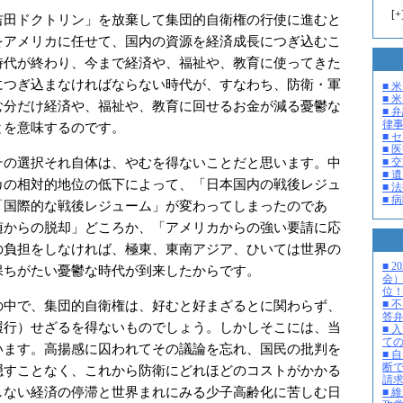
[
+
田ドクトリン」を放棄して集団的自衛権の行使に進むと
をアメリカに任せて、国内の資源を経済成長につぎ込むこ
時代が終わり、今まで経済や、福祉や、教育に使ってきた
につぎ込まなければならない時代が、すなわち、防衛・軍
■ 
■ 米
む分だけ経済や、福祉や、教育に回せるお金が減る憂鬱な
■ 
律
とを意味するのです。
■ 
■ 
の選択それ自体は、やむを得ないことだと思います。中
■ 
■ 
カの相対的地位の低下によって、「日本国内の戦後レジュ
■ 
■ 
「国際的な戦後レジューム」が変わってしまったのであ
随からの脱却」どころか、「アメリカからの強い要請に応
の負担をしなければ、極東、東南アジア、ひいては世界の
■ 
保ちがたい憂鬱な時代が到来したからです。
会
位
中で、集団的自衛権は、好むと好まざるとに関わらず、
■ 
答
履行）せざるを得ないものでしょう。しかしそこには、当
■ 
て
います。高揚感に囚われてその議論を忘れ、国民の批判を
■ 
断
隠すことなく、これから防衛にどれほどのコストがかかる
請
しない経済の停滞と世界まれにみる少子高齢化に苦しむ日
■ 