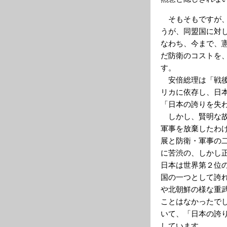
そもそもですが、
うが、同盟国に対
なわち、今まで、
だ防衛のコストを
す。
安倍総理は「戦後
リカに依存し、日
「日本の誇りを失
しかし、賢明な故
軍事を放棄したわ
展と防衛・軍事の
に苦渋の、しかし
日本は世界第２位
国の一つとして誇
や北朝鮮の様な重
ことはなかったで
いて、「日本の誇
しています。