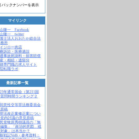
] バックナンバーを表示
マイリンク
米山隆一 Facebook
山隆一 twitter
弁護士法人おおたか総合法
事務所
セイジロー肉店
医療訴訟・医療過誤
交通事故慰謝料・損害賠償
遺産・相続・遺留分
法律専門職の求人サイト
病院転職ラボ
最新記事一覧
2023年通常国会（第211国
）質問時間ランキング２
！
不同意性交等罪法務委員会
弁原稿
入管法改正案修正案につい
の党内討議の意見原稿
自民党牧原秀樹議員の「無
で編集」「政治的意図…戒
求対象」は本当か？
維新戦記Vol6・参考資料：