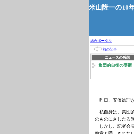
米山隆一の10
総合ポータル
前の記事
ニュースの感想
集団的自衛の憂鬱
昨日、安倍総理が
私自身は、集団的
のものにさしたる
しかし、記者会見
熱意と隠しきれな