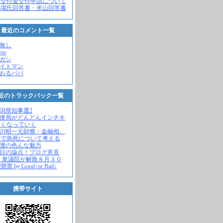
党交付金交付申請について
馬場氏回答書・米山回答書
最近のコメント一覧
名無し
how
ヒガシ
エイトマン
かおるパパ
近のトラックバック一覧
新潟県知事選2
郵便局がどんどんインチキ
さくなっていく
中川昭一元財務・金融相、
宅で急死について考える
名護の色んな魅力
今日の論点！ブログ意見
 衆議院が解散８月３０
票 by Good↑or Bad↓
携帯サイト