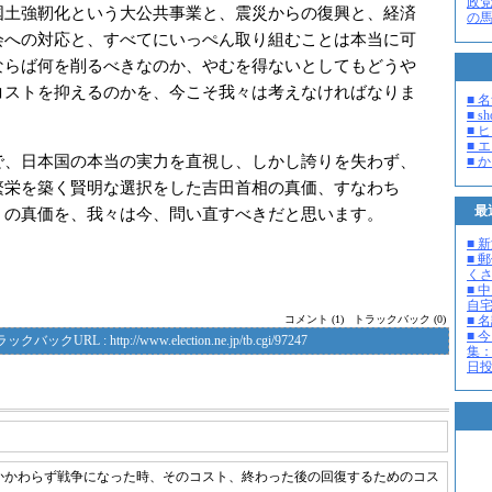
政
国土強靭化という大公共事業と、震災からの復興と、経済
の
会への対応と、すべてにいっぺん取り組むことは本当に可
ならば何を削るべきなのか、やむを得ないとしてもどうや
コストを抑えるのかを、今こそ我々は考えなければなりま
■ 
■ s
■ 
■ 
、日本国の本当の実力を直視し、しかし誇りを失わず、
■ 
繁栄を築く賢明な選択をした吉田首相の真価、すなわち
最
」の真価を、我々は今、問い直すべきだと思います。
■ 
■ 
く
■ 
自
■ 
コメント (1)
トラックバック (0)
■ 
ラックバックURL :
http://www.election.ne.jp/tb.cgi/97247
集：
日投開
かかわらず戦争になった時、そのコスト、終わった後の回復するためのコス