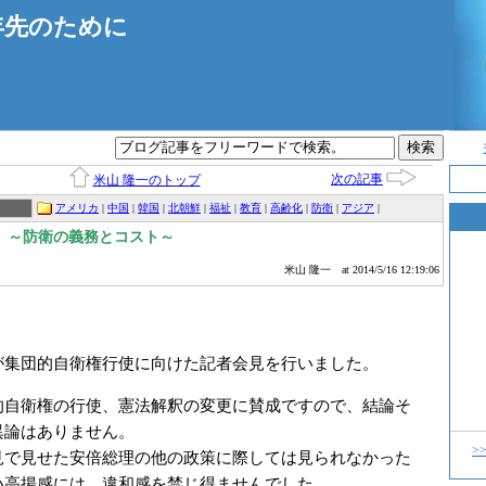
年先のために
次の記事
米山 隆一のトップ
アメリカ
|
中国
|
韓国
|
北朝鮮
|
福祉
|
教育
|
高齢化
|
防衛
|
アジア
|
 ～防衛の義務とコスト～
米山 隆一
at 2014/5/16 12:19:06
集団的自衛権行使に向けた記者会見を行いました。
自衛権の行使、憲法解釈の変更に賛成ですので、結論そ
異論はありません。
>
で見せた安倍総理の他の政策に際しては見られなかった
い高揚感には、違和感を禁じ得ませんでした。