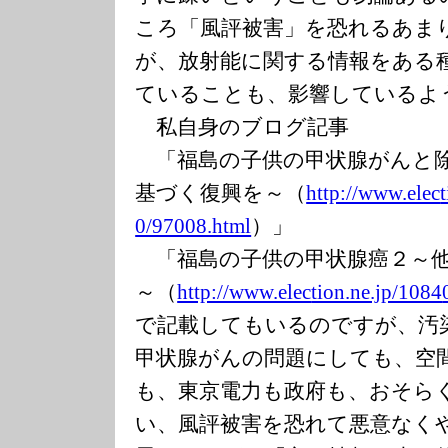
ころ「風評被害」を恐れるあま
が、放射能に関する情報をある
ていることも、影響しているよ
私自身のブログ記事
「福島の子供の甲状腺がんと除
基づく復興を～（
http://www.elec
0/97008.html
）」
「福島の子供の甲状腺癌２～他
～（
http://www.elec
tion.ne.jp/1084
で記載してもいるのですが、汚
甲状腺がんの問題にしても、空
も、東京電力も政府も、おそら
い、風評被害を恐れて悪意なく