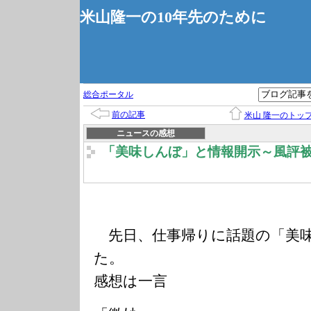
米山隆一の10年先のために
総合ポータル
前の記事
米山 隆一のトッ
ニュースの感想
「美味しんぼ」と情報開示～風評
先日、仕事帰りに話題の「美
た。
感想は一言