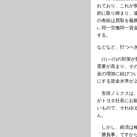
れており、これが
的に取り締まり、
の有給は買取を義
c. 同一労働同一
する。
などなど、打つべ
(1)～(5)の対
需要が高まり、その
金の増加に結びつ
にする賃金水準が
安倍ノミクスは、
がトヨタ社長にお
いもので、それゆ
ん。
しかし、経済は極
「勝負事」ですか