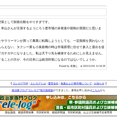
対策として財政出動をやりすぎです。
、米山さんが主張するようにろう度市場の未発達や規制が原因だと思いま
をサラリーマンが買って農業に転職しようとしても、一定面積を買わないと
もらえない、タクシー業も小泉政権の時は市場原理に任せて参入と退出を促
でガチガチになりました。私は天下り先を確保するためにしか見えません。
することの方が、今の日本には経済対策になるのではないでしょうか。
Posted by 名無し
at 2013/12/01 12:34:29
【
エレログTOP
|
エレログとは
|
運営会社
|
免責および著作権について
|
お知らせ
】
政治家ブログ”エレログ”地方議員版
ができました。参加お申し込みは
こちら
から
国会議員、都道府県知事、市区町村長、都道府県議、市区町村議、および立候補予定者専用