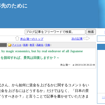
年先のために
次の記事
米山 隆一のトップ
アメリカ
|
医療
|
教育
|
高齢化
|
労働
|
 by magic economics, but by real endeavor of all Japanese
～デフレを脱却すれば、景気は回復しますか？～
米山 隆一
at 2013/11/20 20:22:44
代さん、から如何に賃金を上げるかに関するコメントをい
賃金を上げるにはどうするか」だけではなく、「日本の景
どうすべきか？」と言うことで記事を書かせていただきま
>