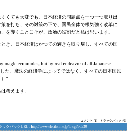
くくても大変でも、日本経済の問題点を一つ一つ取り出
対策を打ち、その対策の下で、国民全体で根気強く改革に
力」を導くことこそが、政治の役割だと私は思います。
とき、日本経済はかつての輝きを取り戻し、すべての国
by magic economics, but by real endeavor of all Japanese
は復活した。魔法の経済学によってではなく、すべての日本国民
）”
私は考えます。
コメント (1)
トラックバック (0)
ラックバックURL :
http://www.election.ne.jp/tb.cgi/96539