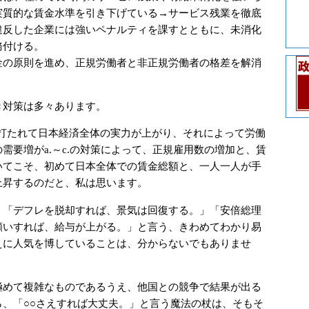
実質的な賃金水準を引き下げている→サービス残業を徹底
違反した企業には強いペナルティを課すとともに、未消化
務付ける。
賃金の原則を進め、正規労働者と非正規労働者の格差を解消
き対策は多々あります。
策が打たれて日本経済全体の実力が上がり、それによって労働
需要増がa.～c.の対策によって、正規雇用数の増加と、賃
いてこそ、初めて日本全体での賃金総額と、一人一人が手
上昇するのだと、私は思います。
「デフレを脱却すれば、景気は回復する。」「安倍総理
願いすれば、給与が上がる。」と言う、きわめてわかり易
えに人気を博していることは、分からないでもありませ
めて複雑なものであるうえ、他国との競争で結果が出る
ら、「○○さえすれば大丈夫。」と言う魔法の杖は、そもそ