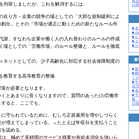
政
を列挙しましたが、これを解消するには、
の
政策の在り方－企業の競争の場としての「大胆な規制緩和によ
の創出」とその「市場が適正に動くための新たなルール作
■ 
■ s
■ 
新陳代謝、すなわち企業や働く人の入れ替わりのルールの作成
■ 
が働く場としての「労働市場」のルール整備と、ルールを徹底
■ 
最
フティネットとしての、少子高齢化に対応する社会保障制度の
■ 
■ 
世代を教育する高等教育の整備
く
■ 
自
対策が必要となります。
■ 
■ 
くとあまりに長くなりますので、質問のあった(3)労働市
集：
スすると、ここでも、
日投開
まりに守られているために、むしろ正規雇用を増やしづらく
規が増えてしまっている。→たとえば年収分を支払うこと
雇を認める。
用者は、極めて長時間のサービス残業や有給未消化を強いら