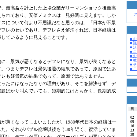
、最高益を計上した上場企業がリーマンショック後最高
えられており、安倍ノミクスは一見好調に見えます。しか
クスについて何より不思議だなと思うのは、「日本が不景
デフレのせいであり、デフレさえ解消すれば、日本経済は
張しているように見えることです。
■ お
■ 議
■ 活
■ 
■ 
■ 教
的に、景気が悪くなるとデフレになり、景気が良くなると
■ そ
す。つまりデフレは景気後退の結果であって、原因ではあ
■ 
フレも好景気の結果であって、原因ではありません。
なったにはなったなりの理由があり、そこを解決せず、デ
問題ばかり叫んでいても、短期的にはともかく、長期的成
。」
日
。
02
が薄くなってしまいましたが、1980年代日本の経済は一
09
16
した。それがバブル崩壊以後もう30年近く、復活していま
23
30
原因は、デフレが悪いとか、グローバリズムが悪いとかと