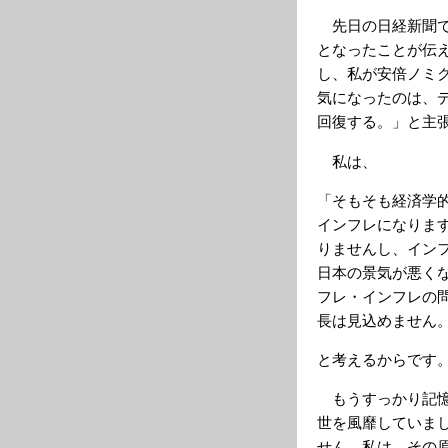
先日の日経新聞で
となったことが伝
し、私が安倍ノミ
気になったのは、
回復する。」と主
私は、
「そもそも経済学
インフレになりま
りませんし、イン
日本の景気が悪く
フレ・インフレの
長は見込めません
と考えるからです
もうすっかり記憶
世を風靡していま
せん。私は、その