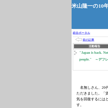
米山隆一の10
総合ポータル
前の記事
活動報告
"Japan is back. Not
people." 
名無しさん、20
ただきました。「
気を回復するには
す。