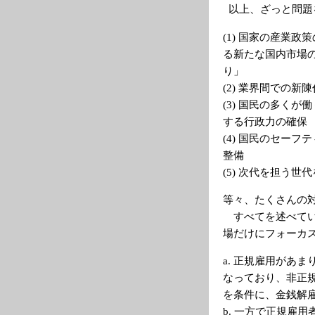
以上、ざっと問題
(1) 国家の産業
る新たな国内市場
り」
(2) 業界間での
(3) 国民の多く
する行政力の確保
(4) 国民のセー
整備
(5) 次代を担う
等々、たくさんの
すべてを述べてい
場だけにフォーカ
a. 正規雇用があ
なっており、非正
を条件に、金銭解
b. 一方で正規雇