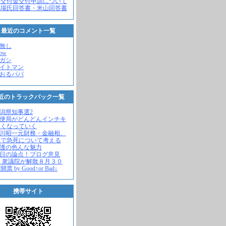
党交付金交付申請について
馬場氏回答書・米山回答書
最近のコメント一覧
名無し
how
ヒガシ
エイトマン
かおるパパ
近のトラックバック一覧
新潟県知事選2
郵便局がどんどんインチキ
さくなっていく
中川昭一元財務・金融相、
宅で急死について考える
名護の色んな魅力
今日の論点！ブログ意見
 衆議院が解散８月３０
票 by Good↑or Bad↓
携帯サイト