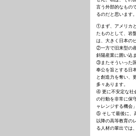
言う外部的なもの
るのだと思います
①まず、アメリカ
たものとして、岩
は、大きく日本の
②一方で旧来型の
斜陽産業に囲い込
③またそういった
奉公を旨とする日
と創造力を奪い、
多々あります。
④ 更に不安定な
の行動を非常に保
ャレンジする機会
⑤ そして最後に
以降の高等教育の
る人材の輩出では