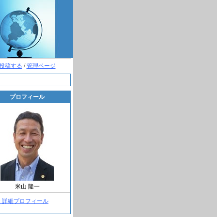
投稿する
/
管理ページ
プロフィール
米山 隆一
> 詳細プロフィール