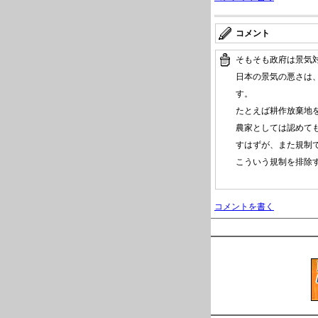
コメント
そもそも政府は景気
日本の景気の悪さは
す。
たとえば耕作放棄地
農家としては認めて
すはずが、また規制
こういう規制を排除
コメントを書く