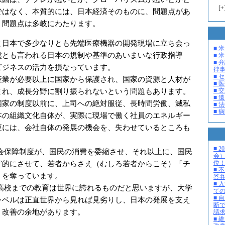
[
+
ではなく、本質的には、日本経済そのものに、問題点があ
。問題点は多岐にわたります。
と日本で多少なりとも先端医療機器の開発現場に立ち会っ
■ 
盤とも言われる日本の規制や基準のあいまいな行政指導
■ 米
■ 
ビジネスの活力を損なっています。
律
■ 
産業が必要以上に国家から保護され、国家の資源と人材が
■ 
■ 
まれ、成長分野に割り振られないという問題もあります。
■ 
国家の制度以前に、上司への絶対服従、長時間労働、滅私
■ 
■ 
本の組織文化自体が、実際に現場で働く社員のエネルギー
更には、会社自体の発展の機会を、失わせているところも
■ 
社会保障制度が、国民の消費を委縮させ、それ以上に、国民
会
位
守的にさせて、若者からさえ（むしろ若者からこそ）「チ
■ 
」を奪っています。
答
■ 
、高校までの教育は世界に誇れるものだと思いますが、大学
て
■ 
レベルは正直世界から見れば見劣りし、日本の発展を支え
断
、改善の余地があります。
請
■ 