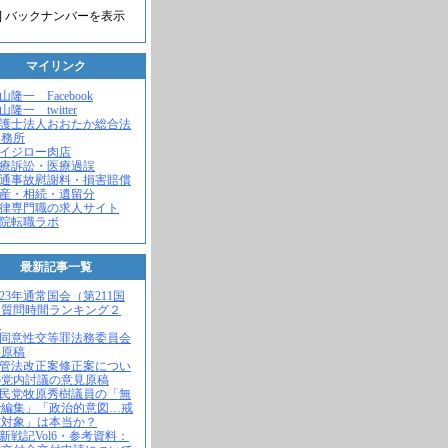
] バックナンバーを表示
マイリンク
米山隆一 Facebook
山隆一 twitter
弁護士法人おおたか総合法
事務所
セイジロー肉店
医療訴訟・医療過誤
交通事故慰謝料・損害賠償
遺産・相続・遺留分
法律専門職の求人サイト
病院転職ラボ
最新記事一覧
2023年通常国会（第211国
）質問時間ランキング２
！
不同意性交等罪法務委員会
弁原稿
入管法改正案修正案につい
の党内討議の意見原稿
自民党牧原秀樹議員の「無
で編集」「政治的意図…戒
求対象」は本当か？
維新戦記Vol6・参考資料：