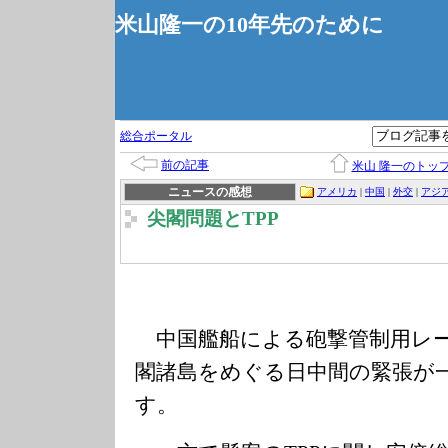
米山隆一の10年先のために
総合ポータル
前の記事
米山 隆一のトッ
ニュースの感想
アメリカ
|
中国
|
外交
|
アジ
尖閣問題とTPP
中国艦船による砲撃管制用レー
閣諸島をめぐる日中間の緊張が
す。