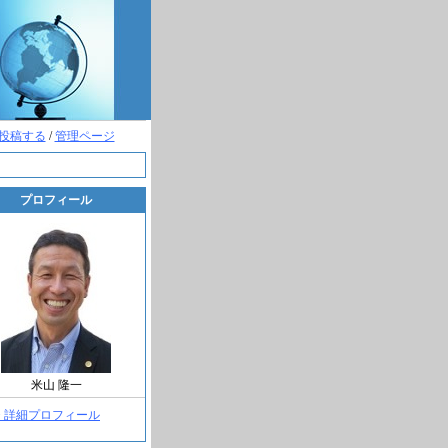
投稿する
/
管理ページ
プロフィール
米山 隆一
> 詳細プロフィール