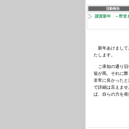
活動報告
謹賀新年 ～野党
新年あけまして
たします。
ご承知の通り旧
翁が馬、それに際
非常に良かったと
で詳細は言えませ
ば、自らの力を発