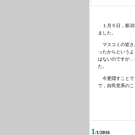
１月５日，新潟
ました。
マスコミの皆さ
ったからというよ
はないのですが，
た。
今更隠すことでも
で，自民党系のこ
1
/1/2016