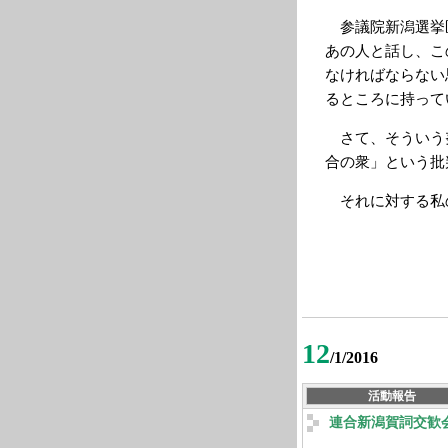
参議院新潟選挙
あの人と話し、こ
なければならない
るところに持って
さて、そういう
合の衆」という批
それに対する私
12
/1/2016
活動報告
連合新潟賀詞交歓