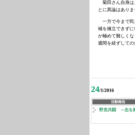
菊田さん自身は
とに異論はありま
一方で今まで民
補を擁立できずに
が極めて難しくな
週間を経ずしての
24
/1/2016
活動報告
野党共闘 ～志を