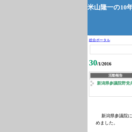
米山隆一の10
総合ポータル
30
/1/2016
活動報告
新潟県参議院野党
新潟県参議院に
めました。