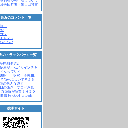
党交付金交付申請について
馬場氏回答書・米山回答書
最近のコメント一覧
名無し
how
ヒガシ
エイトマン
かおるパパ
近のトラックバック一覧
新潟県知事選2
郵便局がどんどんインチキ
さくなっていく
中川昭一元財務・金融相、
宅で急死について考える
名護の色んな魅力
今日の論点！ブログ意見
 衆議院が解散８月３０
票 by Good↑or Bad↓
携帯サイト