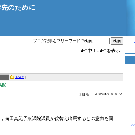
年先のために
4件中
1 - 4件を表示
新潟県
|
共闘
米山 隆一
at 2016/1/30 06:06:52
，菊田真紀子衆議院議員が鞍替え出馬するとの意向を固
>