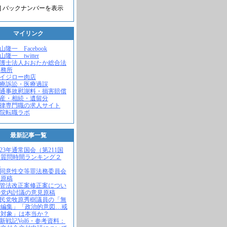
] バックナンバーを表示
マイリンク
米山隆一 Facebook
山隆一 twitter
弁護士法人おおたか総合法
事務所
セイジロー肉店
医療訴訟・医療過誤
交通事故慰謝料・損害賠償
遺産・相続・遺留分
法律専門職の求人サイト
病院転職ラボ
最新記事一覧
2023年通常国会（第211国
）質問時間ランキング２
！
不同意性交等罪法務委員会
弁原稿
入管法改正案修正案につい
の党内討議の意見原稿
自民党牧原秀樹議員の「無
で編集」「政治的意図…戒
求対象」は本当か？
維新戦記Vol6・参考資料：