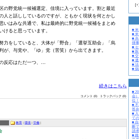
[
+
区の野党統一候補選定、佳境に入っています。割と最近
の人と話ししているのですが、ともかく現状を何とかし
思いはみな共通で、私は最終的に野党統一候補をまとめ
■ 
いけると思っています。
■ 米
■ 
努力をしていると、大体が「野合」「選挙互助会」「烏
律
■ 
判が、与党や、「ゆ」党（苦笑）から出てきます。
■ 
■ 
■ 
の反応はただ一つ、…
■ 
■ 
続きはこちら
■ 
会
コメント (0)
トラックバック (0)
位
■ 
答
■ 
て
■ 
教育
|
環境
|
労働
|
断
会
請
■ 