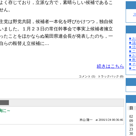
よく存じており，立派な方で，素晴らしい候補であるこ
せん。
主党は野党共闘，候補者一本化を呼びかけつつ，独自候
いました。１月２３日の常任幹事会で事実上候補者擁立
ったことをほかならぬ菊田県連会長が発表したのち，一
■ お
■ 議
自らの鞍替え立候補に…
■ 活
■ 
■ 
■ 教
■ そ
続きはこちら
■ 
コメント (1)
トラックバック (0)
日
胸に～
02
米山 隆一
at 2016/1/24 00:36:46
09
16
23
30