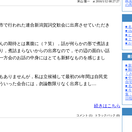
政
米山 隆一
at 2016/1/12 08:27:27
の
市で行われた連合新潟賀詞交歓会に出席させていただき
■ 
■ s
■ 
■ 
んの期待とは裏腹に（？笑），話が何らかの形で煮詰ま
■ 
り，煮詰まらないからの出席なので，その辺の面白い話
最
一方会のお話の中身にはとても新鮮なものを感じまし
■ 
■ 
く
ありませんが，私は立候補して最初の6年間は自民党
■ 
自
ういった会合には，勿論数限りなく出席しまし…
■ 
■ 
集：
日投開
続きはこちら
コメント (1)
トラックバック (0)