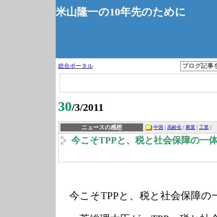
米山隆一の10年先のために
総合ポータル
30
/3/2011
ニュースの感想
中国
|
高齢化
|
農業
|
工業
|
今こそTPPと、税と社会保障の一
今こそTPPと、税と社会保障の