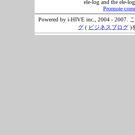
ele-log and the ele-lo
Promote comm
Powered by i-HIVE inc., 20
グ
(
ビジネスブログ
)