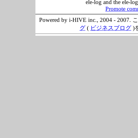
ele-log and the ele-lo
Promote comm
Powered by i-HIVE inc., 20
グ
(
ビジネスブログ
)