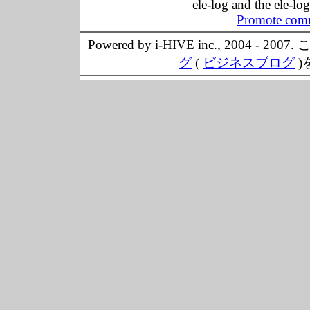
ele-log and the ele-lo
Promote comm
Powered by i-HIVE inc., 20
グ
(
ビジネスブログ
)