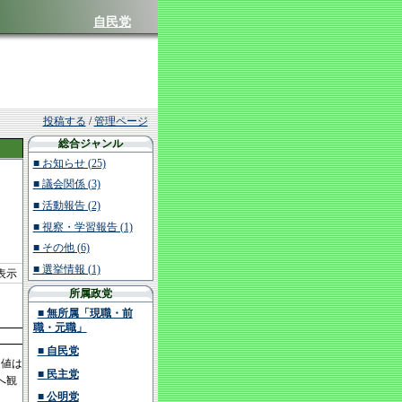
自民党
投稿する
/
管理ページ
総合ジャンル
■ お知らせ (25)
■ 議会関係 (3)
■ 活動報告 (2)
■ 視察・学習報告 (1)
■ その他 (6)
■ 選挙情報 (1)
を表示
所属政党
■ 無所属「現職・前
職・元職」
■ 自民党
定値は
■ 民主党
へ観
■ 公明党