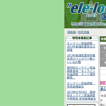
国政版
/
自民党版
管理者最新記事
検
オンライン世論調査
2013年参議院選挙出口
キ
調査
2013年参議院選挙特集
各党のフォロワー数と
いいねの数
第89回オンライン世論
調査発表「オンライン
世論調査 ネット選挙
解禁」
オンライン世論調査
視察
安倍政権誕生
あ
2013年01月04日 第88
回オンライン世論調査
今日
中間発表 安倍政権誕生
０．
光に