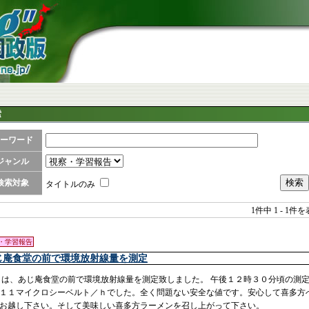
索
ーワード
ジャンル
検索対象
タイトルのみ
1件中
1 - 1件
・学習報告
じ庵食堂の前で環境放射線量を測定
は、あじ庵食堂の前で環境放射線量を測定致しました。 午後１２時３０分頃の測
１１マイクロシーベルト／ｈでした。全く問題ない安全な値です。安心して喜多方
お越し下さい。そして美味しい喜多方ラーメンを召し上がって下さい。