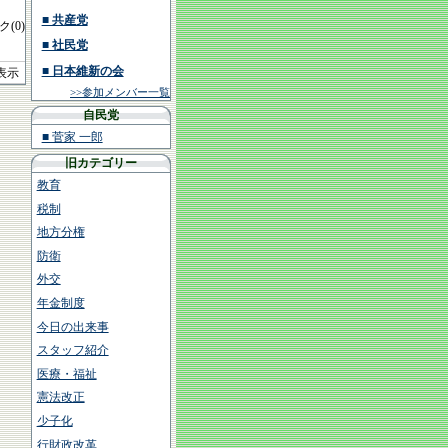
■ 共産党
(0)
■ 社民党
■ 日本維新の会
を表示
>>参加メンバー一覧
自民党
■ 菅家 一郎
旧カテゴリー
教育
税制
地方分権
防衛
外交
年金制度
今日の出来事
スタッフ紹介
医療・福祉
憲法改正
少子化
行財政改革