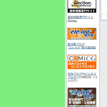
選挙情報専門サイト
Election.
政治家ブログ
"エレログ"地方議員版
社内ブログ
や
ビジネス
ブログ
にCOMLOG（コ
ムログ）