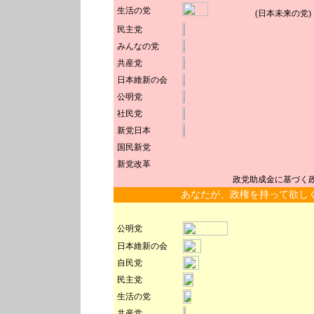
生活の党
(日本未来の党)
民主党
みんなの党
共産党
日本維新の会
公明党
社民党
新党日本
国民新党
新党改革
政党助成金に基づく
あなたが、政権を持って欲し
公明党
日本維新の会
自民党
民主党
生活の党
共産党