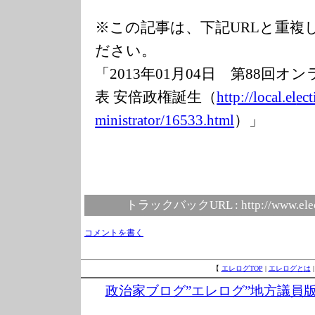
※この記事は、下記URLと重複
ださい。
「2013年01月04日 第88回
表 安倍政権誕生（
http://local.el
ect
ministrator/165
33.html
）」
トラックバックURL :
http://www.ele
コメントを書く
【
エレログTOP
|
エレログとは
政治家ブログ”エレログ”地方議員