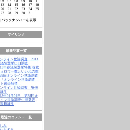
06
07
08
09
10
11
13
14
15
16
17
18
20
21
22
23
24
25
27
28
29
30
31
] バックナンバーを表示
マイリンク
最新記事一覧
オンライン世論調査 2013
参議院選挙出口調査
2013年参議院選挙特集 各党
フォロワー数といいねの数
第89回オンライン世論調査
表「オンライン世論調査
ット選挙解禁」
オンライン世論調査 安倍
権誕生
2013年01月04日 第88回オ
ライン世論調査中間発表
倍政権誕生
最近のコメント一覧
よしみ
はなみずき