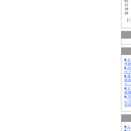
05
12
19
26
[
+
■ 
年
■ 
の
■ 
発
ネ
■ 
政
■ 
ン
安
■ 
■ 