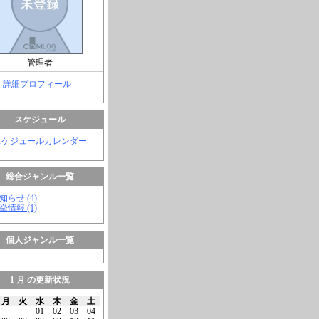
管理者
> 詳細プロフィール
スケジュール
スケジュールカレンダー
総合ジャンル一覧
知らせ (4)
挙情報 (1)
個人ジャンル一覧
1 月 の更新状況
月
火
水
木
金
土
01
02
03
04