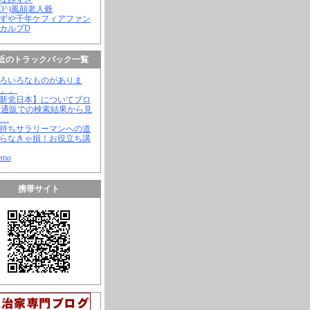
(^O^)風顛老人爺
やずや千年ケフィアファン
スカルプD
近のトラックバック一覧
いろいろなものがありま
。。。
【新党日本】についてブロ
や通販での検索結果から見
と…
金持ちサラリーマンへの道
知らなきゃ損！お役立ち講
emo
携帯サイト