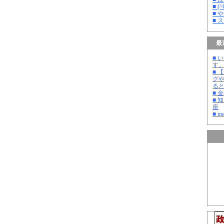
■ 
■ 
■ 
最
■ 
す
■ 
グ
る
■ 
■ 
座
■ m