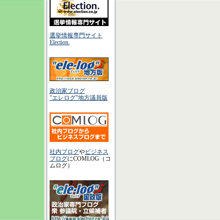
選挙情報専門サイト
Election.
政治家ブログ
"エレログ"地方議員版
社内ブログ
や
ビジネス
ブログ
にCOMLOG（コ
ムログ）