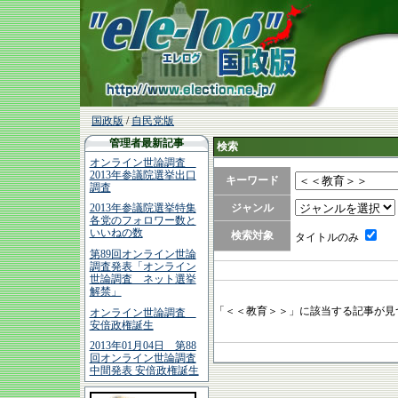
国政版
/
自民党版
管理者最新記事
検索
オンライン世論調査
2013年参議院選挙出口
キーワード
調査
ジャンル
2013年参議院選挙特集
各党のフォロワー数と
いいねの数
検索対象
タイトルのみ
第89回オンライン世論
調査発表「オンライン
世論調査 ネット選挙
解禁」
「＜＜教育＞＞」に該当する記事が見
オンライン世論調査
安倍政権誕生
2013年01月04日 第88
回オンライン世論調査
中間発表 安倍政権誕生