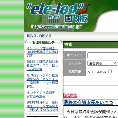
国政版
/
自民党版
管理者最新記事
検索
オンライン世論調査
2013年参議院選挙出口
キーワード
調査
2013年参議院選挙特集
ジャンル
各党のフォロワー数と
いいねの数
検索対象
タイトルのみ
第89回オンライン世論
調査発表「オンライン
世論調査 ネット選挙
解禁」
オンライン世論調査
議会関係
安倍政権誕生
最終本会議市長あいさつ
2013年01月04日 第88
回オンライン世論調査
中間発表 安倍政権誕生
今日は最終本会議が開催され
た。 以下、最終本会議市長