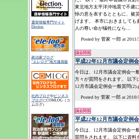
東北地方太平洋沖地震で不慮
悼の意を表するとともに、被
げます。 本市におきましても
選挙情報専門サイト
Election.
人の尊い命が犠牲になら…
Posted by 菅家 一郎
at 2011/
議会関係
政治家ブログ
平成22年12月市議会定例
"エレログ"地方議員版
今日は、12月市議会定例会一
方々が質問をされます。 以下
12月市議会定例会一般質問(2).p
社内ブログ
や
ビジネス
Posted by 菅家 一郎
at 2010/
ブログ
にCOMLOG（コ
ムログ）
議会関係
平成22年12月市議会定例
今日は、12月市議会定例会一般
質問をされます。 以下に資料を