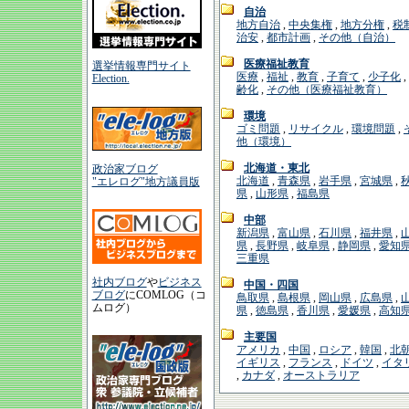
自治
地方自治
,
中央集権
,
地方分権
,
税
治安
,
都市計画
,
その他（自治）
医療福祉教育
選挙情報専門サイト
医療
,
福祉
,
教育
,
子育て
,
少子化
,
Election.
齢化
,
その他（医療福祉教育）
環境
ゴミ問題
,
リサイクル
,
環境問題
,
他（環境）
北海道・東北
政治家ブログ
北海道
,
青森県
,
岩手県
,
宮城県
,
"エレログ"地方議員版
県
,
山形県
,
福島県
中部
新潟県
,
富山県
,
石川県
,
福井県
,
県
,
長野県
,
岐阜県
,
静岡県
,
愛知
三重県
社内ブログ
や
ビジネス
中国・四国
ブログ
にCOMLOG（コ
鳥取県
,
島根県
,
岡山県
,
広島県
,
ムログ）
県
,
徳島県
,
香川県
,
愛媛県
,
高知
主要国
アメリカ
,
中国
,
ロシア
,
韓国
,
北
イギリス
,
フランス
,
ドイツ
,
イタ
,
カナダ
,
オーストラリア