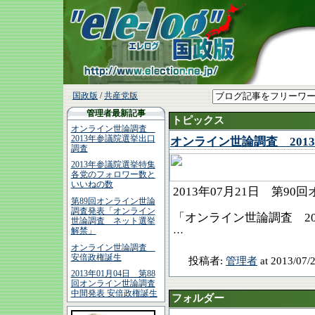
国政版
/
共産党版
管理者最新記事
トピックス
オンライン世論調査
2013年参議院選挙出口
オンライン世論調査 201
調査
2013年参議院選挙特集
各党のフォロワー数と
いいねの数
2013年07
月21
日 第90
第89回オンライン世論
調査発表「オンライン
「オンライン世論調査 2
世論調査 ネット選挙
…
解禁」
オンライン世論調査
安倍政権誕生
投稿者:
管理者
at 2013/07/
2013年01月04日 第88
回オンライン世論調査
中間発表 安倍政権誕生
フォルダー